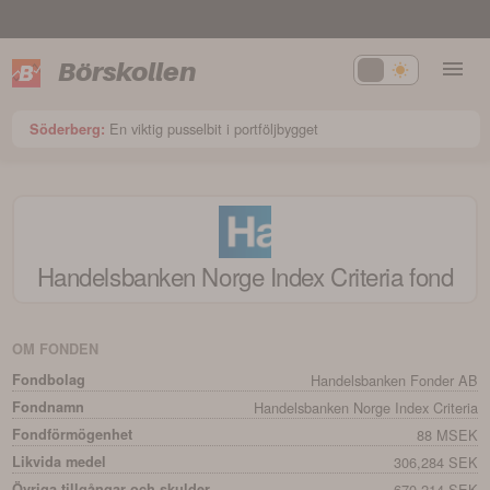
Börskollen
En viktig pusselbit i portföljbygget
Söderberg:
Handelsbanken Norge Index Criteria
fond
OM FONDEN
Fondbolag
Handelsbanken Fonder AB
Fondnamn
Handelsbanken Norge Index Criteria
Fondförmögenhet
88 MSEK
Likvida medel
306,284 SEK
Övriga tillgångar och skulder
670,214 SEK