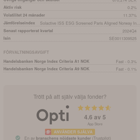
Aktiv risk
0.2%
Volatilitet 24 månader
11.37%
Jämförelseindex
Solactive ISS ESG Screened Paris Aligned Norway In..
Senast rapporterat kvartal
2024Q4
Isin
SE0011309525
FÖRVALTNINGSAVGIFT
Handelsbanken Norge Index Criteria A1 NOK
Fast - 0.3%
Handelsbanken Norge Index Criteria A9 NOK
Fast - 0.1%
Trött på att själv välja fonder?
4.6
av 5
App Store
ANVÄNDER SJÄLVA
En av
(Trustpilot)
branschens nöjdaste kunder