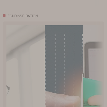
Sverige
påverkar valutan din
innan du väljer f
portfölj
FONDINSPIRATION