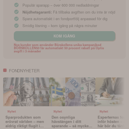
Populär sparapp – över 600 000 nedladdningar
Få tillbaka avgiften om du inte är nöjd
Nöjdhetsgaranti:
Spara automatiskt i en fondportfölj anpassad för dig
Smidig lösning – kom igång på några minuter
KOM IGÅNG
Nya kunder som använder Börskollens unika kampanjkod
BORSKOLLEN50 får automatiskt 50 procent rabatt på Optis
avgift i 3 månader
FONDNYHETER
Nyhet
Nyhet
Nyhet
Sparprodukten som
Den osynliga
Experternas fond
erövrat världen – men
hävstången i ditt
inför hösten – oc
aldrig riktigt flugit i
sparande – så mycket
här bör du tänka 