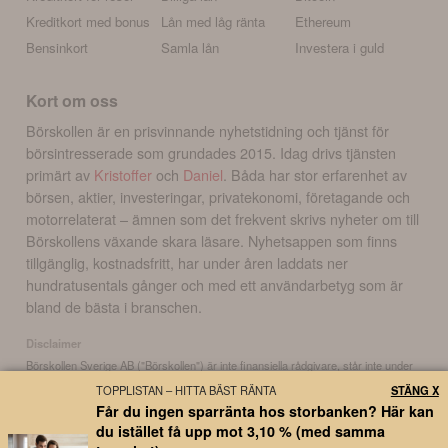
Kreditkort med bonus
Lån med låg ränta
Ethereum
Bensinkort
Samla lån
Investera i guld
Kort om oss
Börskollen är en prisvinnande nyhetstidning och tjänst för
börsintresserade som grundades 2015. Idag drivs tjänsten
primärt av
Kristoffer
och
Daniel
. Båda har stor erfarenhet av
börsen, aktier, investeringar, privatekonomi, företagande och
motorrelaterat – ämnen som det frekvent skrivs nyheter om till
Börskollens växande skara läsare. Nyhetsappen som finns
tillgänglig, kostnadsfritt, har under åren laddats ner
hundratusentals gånger och med ett användarbetyg som är
bland de bästa i branschen.
Disclaimer
Börskollen Sverige AB ("Börskollen") är inte finansiella rådgivare, står inte under
finansinspektionens tillsyn och ger inga råd till dig. Detta innebär att
TOPPLISTAN – HITTA BÄST RÄNTA
STÄNG X
investeringsbeslut baserade på information som direkt eller indirekt härrörande
Får du ingen sparränta hos storbanken? Här kan
från Börskollen eller personer med koppling till Börskollen, alltid fattas
du istället få upp mot 3,10 % (med samma
självständigt av investeraren. Börskollen frånsäger sig allt ansvar för eventuell