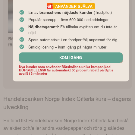
ANVÄNDER SJÄLVA
En av
(Trustpilot)
branschens nöjdaste kunder
Populär sparapp – över 600 000 nedladdningar
Få tillbaka avgiften om du inte är
Nöjdhetsgaranti:
nöjd
Bästa PPM-fonderna
Avanza Zero – Bästa
Fonderna med
Spara automatiskt i en fondportfölj anpassad för dig
för pensionssparandet
indexfonden?
avkastning
Smidig lösning – kom igång på några minuter
KOM IGÅNG
Nya kunder som använder Börskollens unika kampanjkod
BORSKOLLEN50 får automatiskt 50 procent rabatt på Optis
avgift i 3 månader
Handelsbanken Norge Index Criteria
kurs – dagens
utveckling
En fond likt
Handelsbanken Norge Index Criteria
kan bestå
av aktier och/eller andra värdepapper och rör sig således