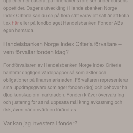
upp eller ner baserat på innehavens rörelser under börsens
öppettider. Dagens utveckling i
Handelsbanken Norge
Index Criteria
kan du se på flera sätt varav ett sätt är att kolla
t.ex
här
eller på fondbolaget
Handelsbanken Fonder AB
s
egen hemsida.
Handelsbanken Norge Index Criteria
förvaltare –
vem förvaltar fonden idag?
Fondförvaltaren av
Handelsbanken Norge Index Criteria
hanterar dagligen värdepapper så som aktier och
obligationer på finansmarknaden. Förvaltaren representerar
sina uppdragsgivare som äger fonden (dig) och behöver ha
djup kunskap om marknaden. Fonden kräver övervakning
och justering för att nå uppsatta mål kring avkastning och
risk, även när omvärlden förändras.
Var kan jag investera i
fonder
?