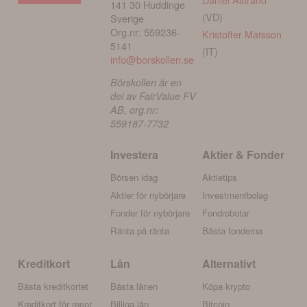
141 30 Huddinge
(VD)
Sverige
Org.nr: 559236-
Kristoffer Matsson
5141
(IT)
info@borskollen.se
Börskollen är en
del av FairValue FV
AB, org.nr:
559187-7732
Investera
Aktier & Fonder
Börsen idag
Aktietips
Aktier för nybörjare
Investmentbolag
Fonder för nybörjare
Fondrobotar
Ränta på ränta
Bästa fonderna
Kreditkort
Lån
Alternativt
Bästa kreditkortet
Bästa lånen
Köpa krypto
Kreditkort för resor
Billiga lån
Bitcoin