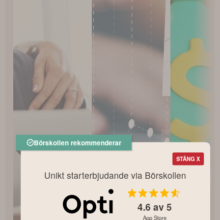
Börskollen rekommenderar
STÄNG X
Unikt starterbjudande via Börskollen
4.6
av 5
App Store