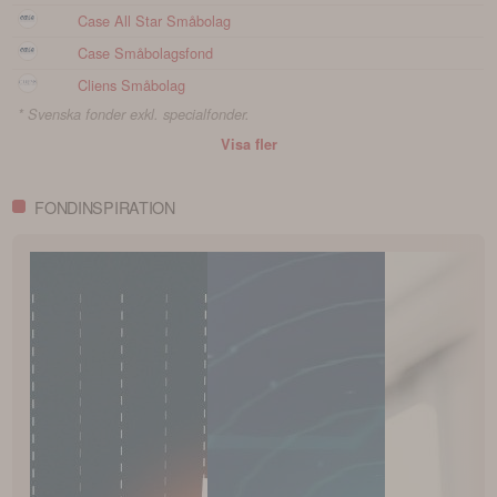
Case All Star Småbolag
Case Småbolagsfond
Cliens Småbolag
* Svenska fonder exkl. specialfonder.
Visa fler
FONDINSPIRATION