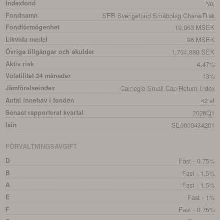
Indexfond
Nej
Fondnamn
SEB Sverigefond Småbolag Chans/Risk
Fondförmögenhet
19,963 MSEK
Likvida medel
96 MSEK
Övriga tillgångar och skulder
1,764,880 SEK
Aktiv risk
4.47%
Volatilitet 24 månader
13%
Jämförelseindex
Carnegie Small Cap Return Index
Antal innehav i fonden
42 st
Senast rapporterat kvartal
2026Q1
Isin
SE0000434201
FÖRVALTNINGSAVGIFT
D
Fast - 0.75%
B
Fast - 1.5%
A
Fast - 1.5%
E
Fast - 1%
F
Fast - 0.75%