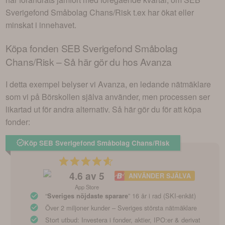
Sverigefond Småbolag Chans/Risk
t.ex har ökat eller
minskat i innehavet.
Köpa fonden
SEB Sverigefond Småbolag
Chans/Risk
– Så här gör du hos Avanza
I detta exempel belyser vi Avanza, en ledande nätmäklare
som vi på Börskollen själva använder, men processen ser
likartad ut för andra alternativ. Så här gör du för att köpa
fonder:
Köp SEB Sverigefond Småbolag Chans/Risk
4.6
av 5
ANVÄNDER SJÄLVA
App Store
“
” 16 år i rad (SKI-enkät)
Sveriges nöjdaste sparare
Över 2 miljoner kunder – Sveriges största nätmäklare
Stort utbud: Investera i fonder, aktier, IPO:er & derivat