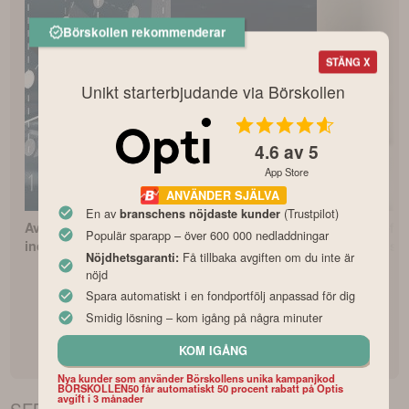
Börskollen rekommenderar
STÄNG X
Unikt starterbjudande via Börskollen
4.6
av 5
App Store
ANVÄNDER SJÄLVA
En av
(Trustpilot)
branschens nöjdaste kunder
Avanza Zero – Bästa
Vilken är Sveriges
Bästa PPM-fo
Populär sparapp – över 600 000 nedladdningar
indexfonden?
bästa fondrobot?
för pensionss
Få tillbaka avgiften om du inte är
Nöjdhetsgaranti:
nöjd
Spara automatiskt i en fondportfölj anpassad för dig
Smidig lösning – kom igång på några minuter
KOM IGÅNG
Nya kunder som använder Börskollens unika kampanjkod
BORSKOLLEN50 får automatiskt 50 procent rabatt på Optis
avgift i 3 månader
SEB Sverigefond Småbolag Chans/Risk
kurs –