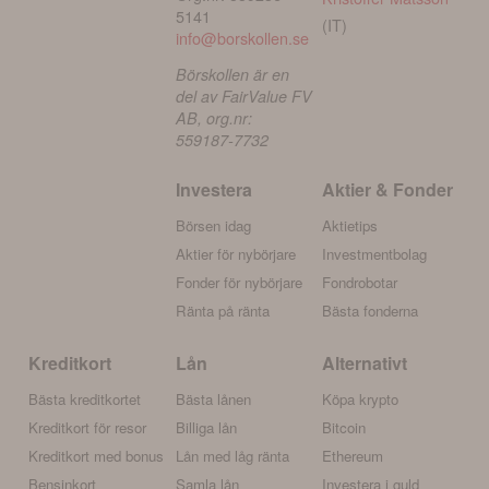
5141
(IT)
info@borskollen.se
Börskollen är en
del av FairValue FV
AB, org.nr:
559187-7732
Investera
Aktier & Fonder
Börsen idag
Aktietips
Aktier för nybörjare
Investmentbolag
Fonder för nybörjare
Fondrobotar
Ränta på ränta
Bästa fonderna
Kreditkort
Lån
Alternativt
Bästa kreditkortet
Bästa lånen
Köpa krypto
Kreditkort för resor
Billiga lån
Bitcoin
Kreditkort med bonus
Lån med låg ränta
Ethereum
Bensinkort
Samla lån
Investera i guld