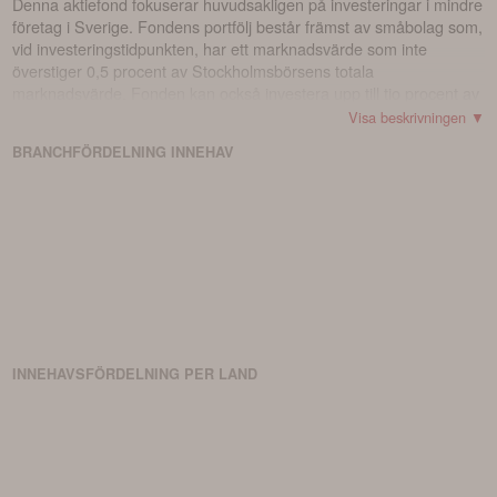
Denna aktiefond fokuserar huvudsakligen på investeringar i mindre
företag i Sverige. Fondens portfölj består främst av småbolag som,
vid investeringstidpunkten, har ett marknadsvärde som inte
överstiger 0,5 procent av Stockholmsbörsens totala
marknadsvärde. Fonden kan också investera upp till tio procent av
sitt kapital i företag från andra nordiska länder. Vi lägger stor vikt
Visa beskrivningen ▼
vid grundlig analys och personliga möten med företagen vi
BRANCHFÖRDELNING
INNEHAV
investerar i, både innan vi investerar och under hela
innehavsperioden. Vi undviker affärsmodeller som inte är
beprövade och försöker istället hitta högkvalitativa företag med
starka marknadspositioner som vi anser har visat sig kunna uppnå
lönsam tillväxt.
INNEHAVSFÖRDELNING PER LAND