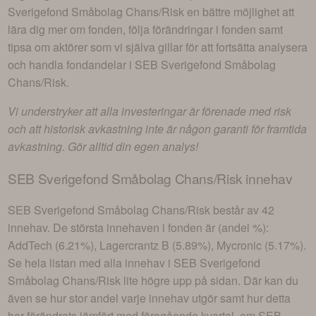
Sverigefond Småbolag Chans/Risk
en bättre möjlighet att
lära dig mer om fonden, följa förändringar i fonden samt
tipsa om aktörer som vi själva gillar för att fortsätta analysera
och handla fondandelar i
SEB Sverigefond Småbolag
Chans/Risk
.
Vi understryker att alla investeringar är förenade med risk
och att historisk avkastning inte är någon garanti för framtida
avkastning. Gör alltid din egen analys!
SEB Sverigefond Småbolag Chans/Risk
innehav
SEB Sverigefond Småbolag Chans/Risk
består av
42
innehav
. De största innehaven i fonden är (andel %):
AddTech (6.21%), Lagercrantz B (5.89%), Mycronic (5.17%)
.
Se hela listan med alla innehav i
SEB Sverigefond
Småbolag Chans/Risk
lite högre upp på sidan. Där kan du
även se hur stor andel varje innehav utgör samt hur detta
har förändrats jämfört med föregående kvartal, om
SEB