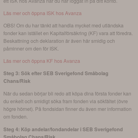
ett ISK hos Avanza när du har loggat in på ditt konto.
Läs mer och öppna ISK hos Avanza
OBS! Om du har tänkt att handla mycket med utländska
fonder kan istället en Kapitalförsäkring (KF) vara att föredra.
Beskattning och deklaration är även här smidig och
påminner om den för ISK.
Läs mer och öppna KF hos Avanza
Steg 3: Sök efter
SEB Sverigefond Småbolag
Chans/Risk
När du sedan börjar bli redo att köpa dina första fonder kan
du enkelt och smidigt söka fram fonden via sökfältet (övre
högre hörnet). På fondsidan finner du även mer information
om fonden.
Steg 4: Köp andelar/fondandelar i
SEB Sverigefond
Småbolag Chans/Risk