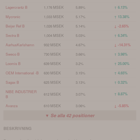
Lagercrantz B
1,176 MSEK
5.89%
↑ 6.13%
Mycronic
1,033 MSEK
5.17%
↑ 13.38%
Beijer Ref B
1,026 MSEK
5.14%
↓ -2.65%
Sectra B
1,004 MSEK
5.03%
↑ 6.34%
AarhusKarlshamn
932 MSEK
4.67%
↓ -14.31%
Sweco B
730 MSEK
3.66%
↑ 3.98%
Loomis B
639 MSEK
3.2%
↑ 25.00%
OEM International -B
630 MSEK
3.15%
↑ 4.65%
Sagax B
625 MSEK
3.13%
↑ 0.32%
NIBE INDUSTRIER
↑ 8.87%
612 MSEK
3.07%
B
Avanza
610 MSEK
3.06%
↓ -5.85%
▼ Se alla
42
positioner
BESKRIVNING