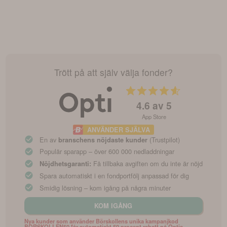
Trött på att själv välja fonder?
4.6
av 5
App Store
ANVÄNDER SJÄLVA
En av
(Trustpilot)
branschens nöjdaste kunder
Populär sparapp – över 600 000 nedladdningar
Få tillbaka avgiften om du inte är nöjd
Nöjdhetsgaranti:
Spara automatiskt i en fondportfölj anpassad för dig
Smidig lösning – kom igång på några minuter
KOM IGÅNG
Nya kunder som använder Börskollens unika kampanjkod
BORSKOLLEN50 får automatiskt 50 procent rabatt på Optis