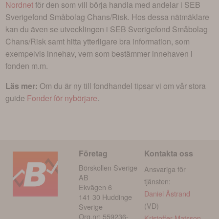
Nordnet
för den som vill börja handla med andelar i
SEB
Sverigefond Småbolag Chans/Risk
. Hos dessa nätmäklare
kan du även se utvecklingen i
SEB Sverigefond Småbolag
Chans/Risk
samt hitta ytterligare bra information, som
exempelvis innehav, vem som bestämmer innehaven i
fonden m.m.
Läs mer:
Om du är ny till fondhandel tipsar vi om vår stora
guide
Fonder för nybörjare
.
Företag
Kontakta oss
Börskollen Sverige
Ansvariga för
AB
tjänsten:
Ekvägen 6
Daniel Åstrand
141 30 Huddinge
(VD)
Sverige
Org.nr: 559236-
Kristoffer Matsson