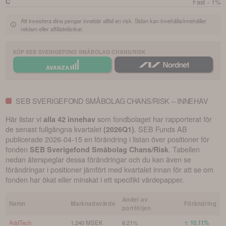
C
Fast - 1%
Att investera dina pengar innebär alltid en risk. Sidan kan innehålla/innehåller
reklam eller affiliatelänkar.
KÖP
SEB SVERIGEFOND SMÅBOLAG CHANS/RISK
SEB SVERIGEFOND SMÅBOLAG CHANS/RISK – INNEHAV
Här listar vi
som fondbolaget har rapporterat för
alla 42 innehav
de senast fullgångna kvartalet
.
SEB Funds AB
(
2026Q1
)
publicerade
2026-04-15
en förändring i listan över positioner för
fonden
. Tabellen
SEB Sverigefond Småbolag Chans/Risk
nedan återspeglar dessa förändringar och du kan även se
förändringar i positioner jämfört med kvartalet innan för att se om
fonden har ökat eller minskat i ett specifikt värdepapper.
Andel av
Namn
Marknadsvärde
Förändring
portföljen
AddTech
1,240 MSEK
6.21%
↑ 10.11%