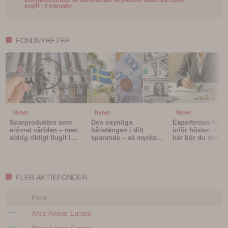
avgift i 3 månader
FONDNYHETER
Nyhet
Nyhet
Nyhet
Sparprodukten som
Den osynliga
Experternas fond
erövrat världen – men
hävstången i ditt
inför hösten – oc
aldrig riktigt flugit i
sparande – så mycket
här bör du tänka 
Sverige
påverkar valutan din
innan du väljer f
portfölj
FLER AKTIEFONDER
Fond
Aktie-Ansvar Europa
Aktie-Ansvar Sverige