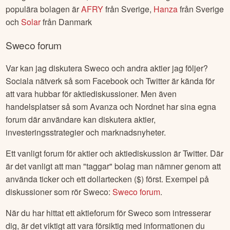
populära bolagen är
AFRY
från
Sverige
,
Hanza
från
Sverige
och
Solar
från
Danmark
Sweco
forum
Var kan jag diskutera
Sweco
och andra aktier jag följer?
Sociala nätverk så som Facebook och Twitter är kända för
att vara hubbar för aktiediskussioner. Men även
handelsplatser så som Avanza och Nordnet har sina egna
forum där användare kan diskutera aktier,
investeringsstrategier och marknadsnyheter.
Ett vanligt forum för aktier och aktiediskussion är Twitter. Där
är det vanligt att man "taggar" bolag man nämner genom att
använda ticker och ett dollartecken ($) först. Exempel på
diskussioner som rör
Sweco
:
Sweco
forum
.
När du har hittat ett aktieforum för
Sweco
som intresserar
dig, är det viktigt att vara försiktig med informationen du