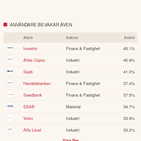
ANVÄNDARE BEVAKAR ÄVEN
Aktie
Sektor
Andel
Investor
Finans & Fastighet
45.1
%
Atlas Copco
Industri
40.9
%
Saab
Industri
41.0
%
Handelsbanken
Finans & Fastighet
37.4
%
Swedbank
Finans & Fastighet
37.5
%
SSAB
Material
34.7
%
Volvo
Industri
33.9
%
Alfa Laval
Industri
33.2
%
Visa fler