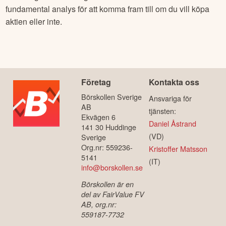
fundamental analys för att komma fram till om du vill köpa
aktien eller inte.
Företag
Kontakta oss
Börskollen Sverige
Ansvariga för
AB
tjänsten:
Ekvägen 6
Daniel Åstrand
141 30 Huddinge
(VD)
Sverige
Org.nr: 559236-
Kristoffer Matsson
5141
(IT)
info@borskollen.se
Börskollen är en
del av FairValue FV
AB, org.nr:
559187-7732