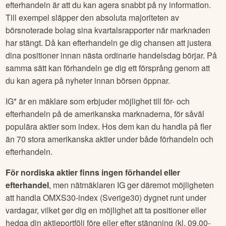
efterhandeln är att du kan agera snabbt på ny information.
Till exempel släpper den absoluta majoriteten av
börsnoterade bolag sina kvartalsrapporter när marknaden
har stängt. Då kan efterhandeln ge dig chansen att justera
dina positioner innan nästa ordinarie handelsdag börjar. På
samma sätt kan förhandeln ge dig ett försprång genom att
du kan agera på nyheter innan börsen öppnar.
IG* är en mäklare som erbjuder möjlighet till för- och
efterhandeln på de amerikanska marknaderna, för såväl
populära aktier som index. Hos dem kan du handla på fler
än 70 stora amerikanska aktier under både förhandeln och
efterhandeln.
För nordiska aktier finns ingen förhandel eller
efterhandel
, men nätmäklaren IG ger däremot möjligheten
att handla OMXS30-index (Sverige30) dygnet runt under
vardagar, vilket ger dig en möjlighet att ta positioner eller
hedga din aktieportfölj före eller efter stängning (kl. 09.00-