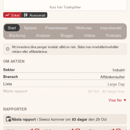
Kurs från TradingView
Enkel
Avancerad
Start
Nyheter
Pressreleaser
Riktkurser
Insynshandel
Blankning
Analyser
Bloggar
Videos
Podcasts
Att investera dina pengar innebär alltid en risk. Sidan kan innehålla/innehåller
reklam eller affiliatelänkar.
OM AKTIEN
Sektor
Industri
Bransch
Affärskonsulter
Lista
Large Cap
Nästa rapport
29 Oct - 83 dagar kvar
Utdelning
Ja
Visa fler ▼
Direkavkastning
2.80%
RAPPORTER
Utdelning summa
3.70
i Sweco kommer
om
den
29 Oct
Nästa rapport
83 dagar
Namn
Sweco
Ticker
SWEC B