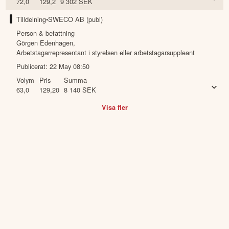
72,0
129,2
9 302
SEK
Tilldelning
•
SWECO AB (publ)
Person & befattning
Görgen Edenhagen
,
Arbetstagarrepresentant i styrelsen eller arbetstagarsuppleant
Publicerat:
22 May 08:50
Volym
Pris
Summa
63,0
129,20
8 140
SEK
Visa fler