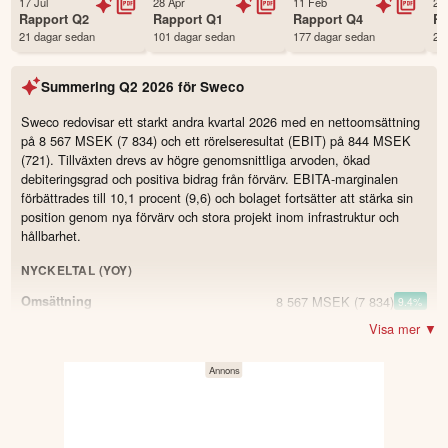
17 Jul
28 Apr
11 Feb
29
Status
Noterad
Rapport
Q2
Rapport
Q1
Rapport
Q4
R
21 dagar sedan
101 dagar sedan
177 dagar sedan
28
Land
Sverige
Första handelsdag
23 Aug 1998
Summering
Q2 2026
för
Sweco
Antal ägare Avanza
9,646 st
Antal ägare Nordnet
9,812 st
Sweco redovisar ett starkt andra kvartal 2026 med en nettoomsättning
på 8 567 MSEK (7 834) och ett rörelseresultat (EBIT) på 844 MSEK
Källa:
Börsdata
(721). Tillväxten drevs av högre genomsnittliga arvoden, ökad
debiteringsgrad och positiva bidrag från förvärv. EBITA-marginalen
förbättrades till 10,1 procent (9,6) och bolaget fortsätter att stärka sin
position genom nya förvärv och stora projekt inom infrastruktur och
hållbarhet.
NYCKELTAL (YOY)
8 567 MSEK
(7 834)
Omsättning
9.4
%
Visa mer ▼
844 MSEK
(721)
Resultat
17.1
%
864 MSEK
(750)
EBITA
15.2
%
10,1 %
(9,6)
EBITA-marginal
0.5
75,9 %
(75,2)
Debiteringsgrad
0.7