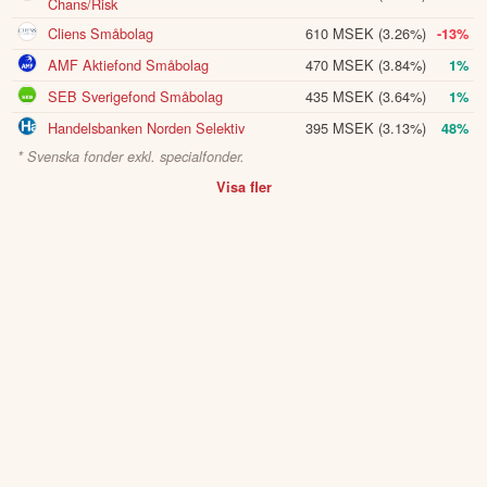
Chans/Risk
Cliens Småbolag
610 MSEK
(3.26%)
-13%
AMF Aktiefond Småbolag
470 MSEK
(3.84%)
1%
SEB Sverigefond Småbolag
435 MSEK
(3.64%)
1%
Handelsbanken Norden Selektiv
395 MSEK
(3.13%)
48%
* Svenska fonder exkl. specialfonder.
Visa fler