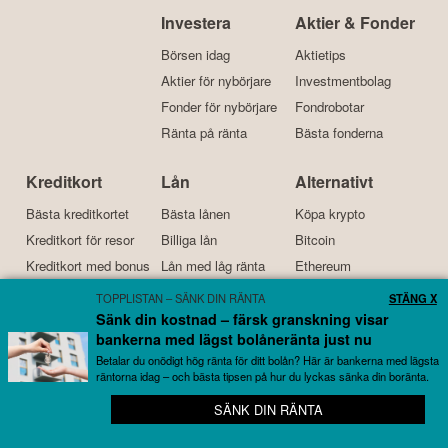
Investera
Aktier & Fonder
Börsen idag
Aktietips
Aktier för nybörjare
Investmentbolag
Fonder för nybörjare
Fondrobotar
Ränta på ränta
Bästa fonderna
Kreditkort
Lån
Alternativt
Bästa kreditkortet
Bästa lånen
Köpa krypto
Kreditkort för resor
Billiga lån
Bitcoin
Kreditkort med bonus
Lån med låg ränta
Ethereum
Bensinkort
Samla lån
Investera i guld
TOPPLISTAN – SÄNK DIN RÄNTA
STÄNG X
Sänk din kostnad – färsk granskning visar
bankerna med lägst bolåneränta just nu
Kort om oss
Betalar du onödigt hög ränta för ditt bolån? Här är bankerna med lägsta
Börskollen är en prisvinnande nyhetstidning och tjänst för
räntorna idag – och bästa tipsen på hur du lyckas sänka din boränta.
börsintresserade som grundades 2015. Idag drivs tjänsten
📰 Samlar börs- och ekonominyheter från över 100
SÄNK DIN RÄNTA
olika källor
primärt av
Kristoffer
och
Daniel
. Båda har stor erfarenhet av
börsen, aktier, investeringar, privatekonomi, företagande och