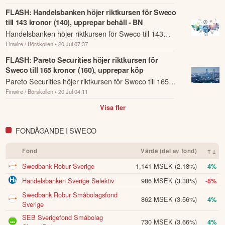
andra förbättringsförslag i materialet är du välkommen att
som har rapporterats om idag den 20 juli.
FLASH: Handelsbanken höjer riktkursen för Sweco
kontakta oss
.
till 143 kronor (140), upprepar behåll - BN
Handelsbanken höjer riktkursen för Sweco till 143
Öppna rapport (PDF)
Finwire / Börskollen
• 20 Jul 07:37
kronor (140), upprepar behåll - BN.
FLASH: Pareto Securities höjer riktkursen för
Sweco till 165 kronor (160), upprepar köp
Pareto Securities höjer riktkursen för Sweco till 165
Finwire / Börskollen
• 20 Jul 04:11
kronor (160), upprepar köp.
Visa fler
FONDÄGANDE I SWECO
Fond
Värde (del av fond)
↑↓
Swedbank Robur Sverige
1,141 MSEK
(2.18%)
4%
Handelsbanken Sverige Selektiv
986 MSEK
(3.38%)
-5%
Swedbank Robur Småbolagsfond
862 MSEK
(3.56%)
4%
Sverige
SEB Sverigefond Småbolag
730 MSEK
(3.66%)
4%