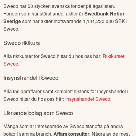
Sweco
har
50
stycken svenska fonder på ägarlistan.
Fonden som har störst andel aktier är
Swedbank Robur
Sverige
som har aktier motsvarande
1,141,220,000
SEK i
Sweco
.
Sweco
riktkurs
Alla riktkurser för
Sweco
hittar du hos oss här:
Riktkurser
Sweco
.
Insynshandel i
Sweco
Alla insideraffärer samt komplett historik för insynshandel i
Sweco
hittar du hos oss här:
Insynshandel
Sweco
.
Liknande bolag som
Sweco
Många som är intresserade av
Sweco
titar ofta på andra
bolag i samma branch,
Affärskonsulter
. Några av de mest