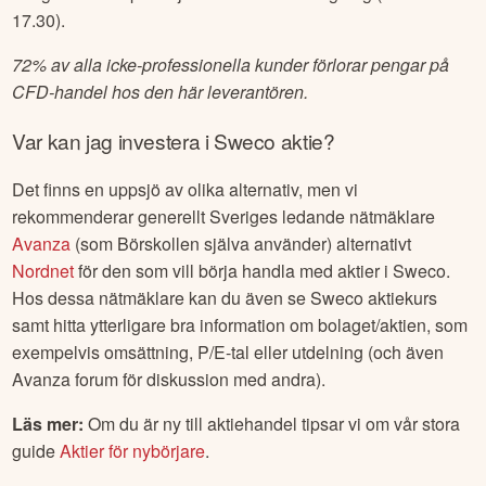
17.30).
72% av alla icke-professionella kunder förlorar pengar på
CFD-handel hos den här leverantören.
Var kan jag investera i
Sweco
aktie?
Det finns en uppsjö av olika alternativ, men vi
rekommenderar generellt Sveriges ledande nätmäklare
Avanza
(som Börskollen själva använder) alternativt
Nordnet
för den som vill börja handla med aktier i
Sweco
.
Hos dessa nätmäklare kan du även se
Sweco
aktiekurs
samt hitta ytterligare bra information om bolaget/aktien, som
exempelvis omsättning, P/E-tal eller utdelning (och även
Avanza forum för diskussion med andra).
Läs mer:
Om du är ny till aktiehandel tipsar vi om vår stora
guide
Aktier för nybörjare
.