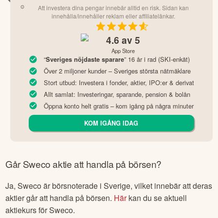
Att investera dina pengar innebär alltid en risk. Sidan kan
innehålla/innehåller reklam eller affiliatelänkar.
4.6
av 5
App Store
“
” 16 år i rad (SKI-enkät)
Sveriges nöjdaste sparare
Över 2 miljoner kunder – Sveriges största nätmäklare
Stort utbud: Investera i fonder, aktier, IPO:er & derivat
Allt samlat: Investeringar, sparande, pension & bolån
Öppna konto helt gratis – kom igång på några minuter
KOM IGÅNG IDAG
Går
Sweco
aktie att handla på börsen?
Ja,
Sweco
är börsnoterade
i Sverige
, vilket innebär att deras
aktier går att handla på börsen.
Här
kan du se aktuell
aktiekurs för
Sweco
.