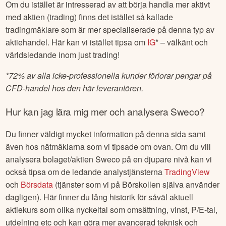
Om du istället är intresserad av att börja handla mer aktivt
med aktien (trading) finns det istället så kallade
tradingmäklare som är mer specialiserade på denna typ av
aktiehandel. Här kan vi istället tipsa om
IG
* – välkänt och
världsledande inom just trading!
*
72% av alla icke-professionella kunder förlorar pengar på
CFD-handel hos den här leverantören.
Hur kan jag lära mig mer och analysera
Sweco
?
Du finner väldigt mycket information på denna sida samt
även hos nätmäklarna som vi tipsade om ovan. Om du vill
analysera bolaget/aktien
Sweco
på en djupare nivå kan vi
också tipsa om de ledande analystjänsterna
TradingView
och
Börsdata
(tjänster som vi på Börskollen själva använder
dagligen). Här finner du lång historik för såväl aktuell
aktiekurs som olika nyckeltal som omsättning, vinst, P/E-tal,
utdelning etc och kan göra mer avancerad teknisk och