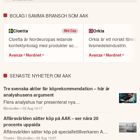
BOLAG I SAMMA BRANSCH SOM AAK
Cloetta
Orkla
Mid Cap
Cloetta är Nordeuropas ledande
Orkla är ett norskt företa
konfektyrbolag med produkter som
livsmedelsindustrin.
säljs i fler än ...
Avanza
Nordnet
Avanza
Nordnet
SENASTE NYHETER OM AAK
Tre svenska aktier får köprekommendation – här är
analyshusens argument
Flera analyshus har presenterat nya
Börskollen
• 03 Aug 14:17
köprekommendationer för svenska börsbolag.
Affärsvärlden sätter köp på AAK – ser nära 20
procents uppsida
Affärsvärlden sätter köp på specialfettillverkaren AAK
Finwire / Börskollen
• 03 Aug 13:07
och ser nära 20 procents uppsida.