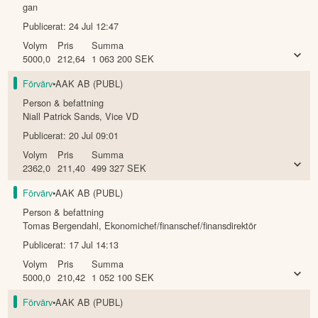
gan
Publicerat:
24 Jul 12:47
Volym
Pris
Summa
5000,0
212,64
1 063 200
SEK
Förvärv
•
AAK AB (PUBL)
Person & befattning
Niall Patrick Sands
,
Vice VD
Publicerat:
20 Jul 09:01
Volym
Pris
Summa
2362,0
211,40
499 327
SEK
Förvärv
•
AAK AB (PUBL)
Person & befattning
Tomas Bergendahl
,
Ekonomichef/finanschef/finansdirektör
Publicerat:
17 Jul 14:13
Volym
Pris
Summa
5000,0
210,42
1 052 100
SEK
Förvärv
•
AAK AB (PUBL)