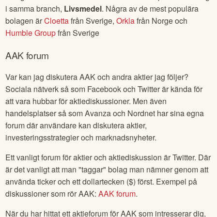
i samma branch,
Livsmedel
. Några av de mest populära
bolagen är
Cloetta
från
Sverige
,
Orkla
från
Norge
och
Humble Group
från
Sverige
AAK
forum
Var kan jag diskutera
AAK
och andra aktier jag följer?
Sociala nätverk så som Facebook och Twitter är kända för
att vara hubbar för aktiediskussioner. Men även
handelsplatser så som Avanza och Nordnet har sina egna
forum där användare kan diskutera aktier,
investeringsstrategier och marknadsnyheter.
Ett vanligt forum för aktier och aktiediskussion är Twitter. Där
är det vanligt att man "taggar" bolag man nämner genom att
använda ticker och ett dollartecken ($) först. Exempel på
diskussioner som rör
AAK
:
AAK
forum
.
När du har hittat ett aktieforum för
AAK
som intresserar dig,