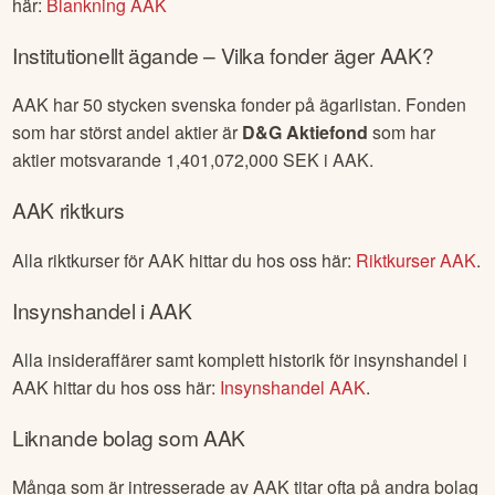
här:
Blankning
AAK
Institutionellt ägande – Vilka fonder äger
AAK
?
AAK
har
50
stycken svenska fonder på ägarlistan. Fonden
som har störst andel aktier är
D&G Aktiefond
som har
aktier motsvarande
1,401,072,000
SEK i
AAK
.
AAK
riktkurs
Alla riktkurser för
AAK
hittar du hos oss här:
Riktkurser
AAK
.
Insynshandel i
AAK
Alla insideraffärer samt komplett historik för insynshandel i
AAK
hittar du hos oss här:
Insynshandel
AAK
.
Liknande bolag som
AAK
Många som är intresserade av
AAK
titar ofta på andra bolag