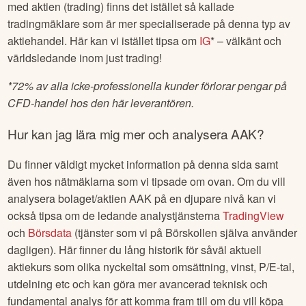
med aktien (trading) finns det istället så kallade
tradingmäklare som är mer specialiserade på denna typ av
aktiehandel. Här kan vi istället tipsa om
IG
* – välkänt och
världsledande inom just trading!
*
72% av alla icke-professionella kunder förlorar pengar på
CFD-handel hos den här leverantören.
Hur kan jag lära mig mer och analysera
AAK
?
Du finner väldigt mycket information på denna sida samt
även hos nätmäklarna som vi tipsade om ovan. Om du vill
analysera bolaget/aktien
AAK
på en djupare nivå kan vi
också tipsa om de ledande analystjänsterna
TradingView
och
Börsdata
(tjänster som vi på Börskollen själva använder
dagligen). Här finner du lång historik för såväl aktuell
aktiekurs som olika nyckeltal som omsättning, vinst, P/E-tal,
utdelning etc och kan göra mer avancerad teknisk och
fundamental analys för att komma fram till om du vill köpa