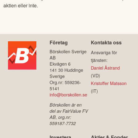
aktien eller inte.
Företag
Kontakta oss
Börskollen Sverige
Ansvariga för
AB
tjänsten:
Ekvägen 6
Daniel Åstrand
141 30 Huddinge
(VD)
Sverige
Org.nr: 559236-
Kristoffer Matsson
5141
(IT)
info@borskollen.se
Börskollen är en
del av FairValue FV
AB, org.nr:
559187-7732
Investera
Aktier & Fonder