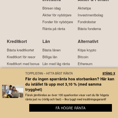
Börsen idag
Aktietips
Aktier för nybörjare
Investmentbolag
Fonder för nybörjare
Fondrobotar
Ränta på ränta
Bästa fonderna
Kreditkort
Lån
Alternativt
Bästa kreditkortet
Bästa lånen
Köpa krypto
Kreditkort för resor
Billiga lån
Bitcoin
Kreditkort med bonus
Lån med låg ränta
Ethereum
Bensinkort
Samla lån
Investera i guld
TOPPLISTAN – HITTA BÄST RÄNTA
STÄNG X
Får du ingen sparränta hos storbanken? Här kan
Kort om oss
du istället få upp mot 3,10 % (med samma
trygghet)
Börskollen är en prisvinnande nyhetstidning och tjänst för
Färsk jämförelse av över 100 sparkonton visar vart du får högsta
börsintresserade som grundades 2015. Idag drivs tjänsten
ränta just nu (rörlig och fast) – lika tyggt med insättningsgaranti!
primärt av
Kristoffer
och
Daniel
. Båda har stor erfarenhet av
FÅ HÖGRE RÄNTA
⭐ Hundratusentals användare kan inte ha fel?
börsen, aktier, investeringar, privatekonomi, företagande och
motorrelaterat – ämnen som det frekvent skrivs nyheter om till