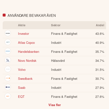
ANVÄNDARE BEVAKAR ÄVEN
Aktie
Sektor
Andel
Investor
Finans & Fastighet
43.6
%
Atlas Copco
Industri
40.9
%
Handelsbanken
Finans & Fastighet
35.7
%
Novo Nordisk
Hälsovård
34.7
%
Volvo
Industri
31.5
%
Swedbank
Finans & Fastighet
30.7
%
Saab
Industri
27.9
%
EQT
Finans & Fastighet
27.6
%
Visa fler