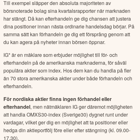
Till exempel släpper den absoluta majoriteten av
börsnoterade bolag sina kvartalsrapporter när marknaden
har stängt. Då kan efterhandeln ge dig chansen att justera
dina positioner innan nästa ordinarie handelsdag börjar. På
samma sätt kan förhandeln ge dig ett försprång genom att
du kan agera på nyheter innan börsen öppnar.
IG* är en mäklare som erbjuder möjlighet till för- och
efterhandeln på de amerikanska marknaderna, för såväl
populära aktier som index. Hos dem kan du handla på fler
än 70 stora amerikanska aktier under både förhandeln och
efterhandeln.
För nordiska aktier finns ingen förhandel eller
efterhandel
, men nätmäklaren IG ger däremot möjligheten
att handla OMXS30-index (Sverige30) dygnet runt under
vardagar, vilket ger dig en möjlighet att ta positioner eller
hedga din aktieportfölj före eller efter stängning (kl. 09.00-
17.30).