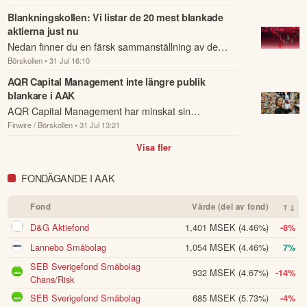
Blankningskollen: Vi listar de 20 mest blankade
aktierna just nu
Nedan finner du en färsk sammanställning av de
Börskollen
• 31 Jul 16:10
mest blankade aktierna just nu.
AQR Capital Management inte längre publik
blankare i AAK
AQR Capital Management har minskat sin
Finwire / Börskollen
• 31 Jul 13:21
blankningsposition i växtoljebolaget AAK till under 0,5
procent av kapitalet och är därmed inte längr...
Visa fler
FONDÄGANDE I AAK
Fond
Värde (del av fond)
↑↓
D&G Aktiefond
1,401 MSEK
(4.46%)
-8%
Lannebo Småbolag
1,054 MSEK
(4.46%)
7%
SEB Sverigefond Småbolag
932 MSEK
(4.67%)
-14%
Chans/Risk
SEB Sverigefond Småbolag
685 MSEK
(5.73%)
-4%