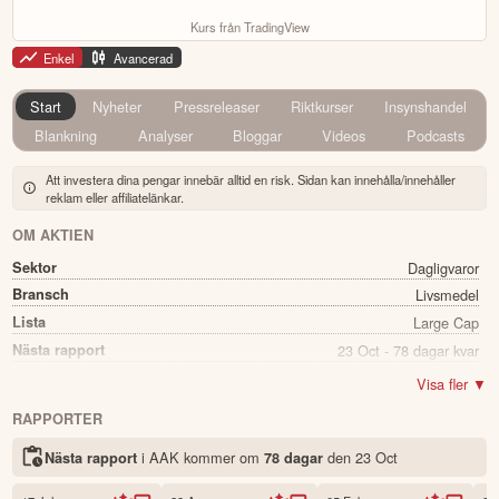
Kurs från TradingView
Enkel
Avancerad
Start
Nyheter
Pressreleaser
Riktkurser
Insynshandel
Blankning
Analyser
Bloggar
Videos
Podcasts
Att investera dina pengar innebär alltid en risk. Sidan kan innehålla/innehåller
reklam eller affiliatelänkar.
OM AKTIEN
Sektor
Dagligvaror
Bransch
Livsmedel
Lista
Large Cap
Nästa rapport
23 Oct - 78 dagar kvar
Utdelning
Ja
Visa fler ▼
Direkavkastning
4.60%
RAPPORTER
Utdelning summa
9.35
i AAK kommer
om
den
23 Oct
Nästa rapport
78 dagar
Namn
AAK
Ticker
AAK