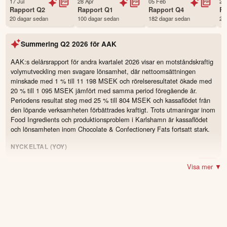
17 Jul
28 Apr
05 Feb
23
Status
Noterad
Rapport
Q2
Rapport
Q1
Rapport
Q4
R
20 dagar sedan
100 dagar sedan
182 dagar sedan
28
Land
Sverige
Första handelsdag
28 Sep 2005
Summering
Q2 2026
för
AAK
Antal ägare Avanza
23,187 st
Antal ägare Nordnet
6,552 st
AAK:s delårsrapport för andra kvartalet 2026 visar en motståndskraftig
volymutveckling men svagare lönsamhet, där nettoomsättningen
Källa:
Börsdata
minskade med 1 % till 11 198 MSEK och rörelseresultatet ökade med
20 % till 1 095 MSEK jämfört med samma period föregående år.
Periodens resultat steg med 25 % till 804 MSEK och kassaflödet från
den löpande verksamheten förbättrades kraftigt. Trots utmaningar inom
Food Ingredients och produktionsproblem i Karlshamn är kassaflödet
och lönsamheten inom Chocolate & Confectionery Fats fortsatt stark.
NYCKELTAL (YOY)
11 198 MSEK
(11 300)
Omsättning
-0.9
%
Visa mer ▼
1 095 MSEK
(912)
Resultat
20.0
%
1 081 MSEK
Kassaflöde från den löpande
106.3
%
verksamheten
(524)
2,25 kr
(1,86)
Rörelseresultat per kilo
21.0
%