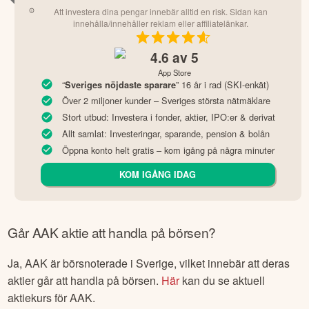
Att investera dina pengar innebär alltid en risk. Sidan kan
innehålla/innehåller reklam eller affiliatelänkar.
4.6
av 5
App Store
“
” 16 år i rad (SKI-enkät)
Sveriges nöjdaste sparare
Över 2 miljoner kunder – Sveriges största nätmäklare
Stort utbud: Investera i fonder, aktier, IPO:er & derivat
Allt samlat: Investeringar, sparande, pension & bolån
Öppna konto helt gratis – kom igång på några minuter
KOM IGÅNG IDAG
Går
AAK
aktie att handla på börsen?
Ja,
AAK
är börsnoterade
i Sverige
, vilket innebär att deras
aktier går att handla på börsen.
Här
kan du se aktuell
aktiekurs för
AAK
.