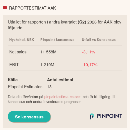
RAPPORTESTIMAT AAK
Utfallet för rapporten i
andra
kvartalet
2026
för
AAK
blev
(Q
2
)
följande.
Nyckeltal,
SEK
Pinpoint konsensus
Utfall vs Konsensus
Net sales
11 558M
-3,11%
EBIT
1 219M
-10,17%
Källa
Antal estimat
Pinpoint Estimates
13
Dela din förväntan på
pinpointestimates.com
och få fri tillgång till
konsensus och andra investerares prognoser
Se konsensus