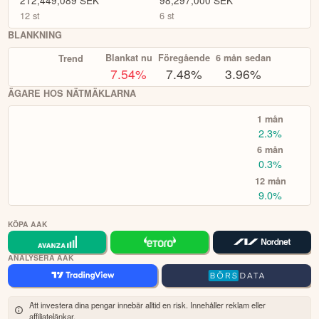
212,449,089
SEK
98,297,000
SEK
12
st
6
st
BLANKNING
Blankat nu
Föregående
6 mån sedan
Trend
7.54
%
7.48%
3.96%
ÄGARE HOS NÄTMÄKLARNA
1 mån
2.3%
6 mån
0.3%
12 mån
9.0%
KÖPA AAK
ANALYSERA AAK
Att investera dina pengar innebär alltid en risk. Innehåller reklam eller
affiliatelänkar.