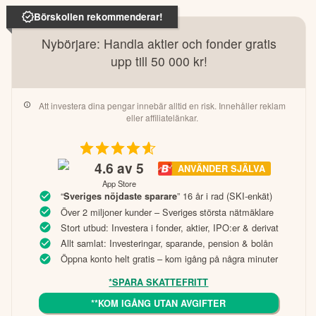
Börskollen rekommenderar!
Nybörjare: Handla aktier och fonder gratis
upp till 50 000 kr!
Att investera dina pengar innebär alltid en risk. Innehåller reklam
eller affiliatelänkar.
4.6
av 5
ANVÄNDER SJÄLVA
App Store
“
” 16 år i rad (SKI-enkät)
Sveriges nöjdaste sparare
Över 2 miljoner kunder – Sveriges största nätmäklare
Stort utbud: Investera i fonder, aktier, IPO:er & derivat
Allt samlat: Investeringar, sparande, pension & bolån
Öppna konto helt gratis – kom igång på några minuter
*SPARA SKATTEFRITT
**KOM IGÅNG UTAN AVGIFTER