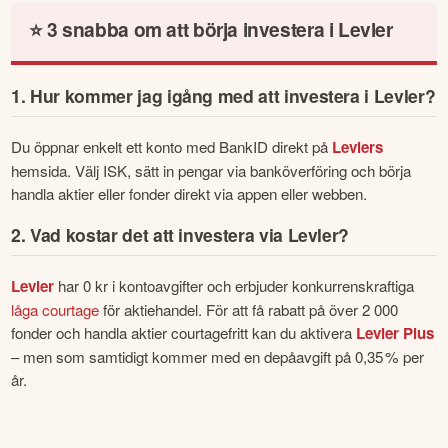
⭐ 3 snabba om att börja investera i Levler
3. Sätt in pengar på ditt konto
⚖️ Levler jämfört med Avanza, Nordnet och SAVR
Vad Levler gör bra:
4. Utforska utbudet av aktier och fonder
❓Våra läsare undrar också: Vanliga frågor och svar
Vad som kan saknas jämfört med andra:
Avanza och Nordnet – när du vill ha "allt"
1. Hur kommer jag igång med att investera i Levler?
5. Börja investera – enkelt och långsiktigt
Vad du får med Levler Plus:
SAVR – bäst på fondavgifter
Vad är Levler?
Du öppnar enkelt ett konto med BankID direkt på 
Levlers
Viktigt att veta:
Levler – enklare, men med potential
Hur kommer jag igång?
hemsida. Välj ISK, sätt in pengar via banköverföring och börja 
Är det värt det?
handla aktier eller fonder direkt via appen eller webben. 
Vad kostar det att investera via Levler?
Vad är Levler Plus och är det värt det?
2. Vad kostar det att investera via Levler?
Vilka kontotyper finns?
Levler
 har 0 kr i kontoavgifter och erbjuder konkurrenskraftiga 
Kan jag flytta mitt sparande till Levler?
låga courtage
 för aktiehandel. För att få rabatt på över 2 000 
fonder och handla aktier courtagefritt kan du aktivera 
Levler Plus
Är Levler säkert?
– men som samtidigt kommer med en depåavgift på 0,35 % per 
Hur står sig Levler mot Avanza och Nordnet?
år.