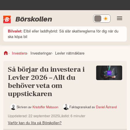
Börskollen
Elbil eller laddhybrid: Så slår skattereglerna för dig när du
Bilvalet:
ska köpa bil
Investera
Investeringar
Levler nätmäklare
Så börjar du investera i
Levler 2026 – Allt du
behöver veta om
uppstickaren
Skriven av
Kristoffer Matsson
Faktagranskad av
Daniel Åstrand
Uppdaterad:
22 september 2025
Lästid:
6
minuter
Varför kan du lita på Börskollen?