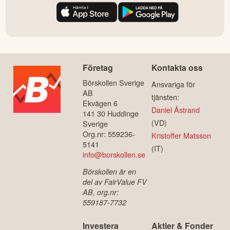
Företag
Kontakta oss
Börskollen Sverige
Ansvariga för
AB
tjänsten:
Ekvägen 6
Daniel Åstrand
141 30 Huddinge
(VD)
Sverige
Org.nr: 559236-
Kristoffer Matsson
5141
(IT)
info@borskollen.se
Börskollen är en
del av FairValue FV
AB, org.nr:
559187-7732
Investera
Aktier & Fonder