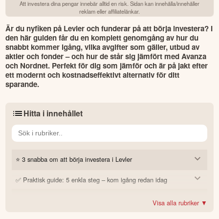
Att investera dina pengar innebär alltid en risk. Sidan kan innehålla/innehåller
reklam eller affiliatelänkar.
Är du nyfiken på Levler och funderar på att börja investera? I 
den här guiden får du en komplett genomgång av hur du 
snabbt kommer igång, vilka avgifter som gäller, utbud av 
aktier och fonder – och hur de står sig jämfört med Avanza 
och Nordnet. Perfekt för dig som jämför och är på jakt efter 
ett modernt och kostnadseffektivt alternativ för ditt 
sparande. 
Hitta i innehållet
⭐ 3 snabba om att börja investera i Levler
✅ Praktisk guide: 5 enkla steg – kom igång redan idag
1. Hur kommer jag igång med att investera i Levler?
🏦 Kort om Levler som företag
2. Vad kostar det att investera via Levler?
1. Skapa ett konto med BankID
Visa alla rubriker ▼
3. Hur står sig Levler jämfört med Avanza och Nordnet?
🔍 Vad skiljer Levler från andra plattformar?
2. Aktivera Levler Plus (valfritt)