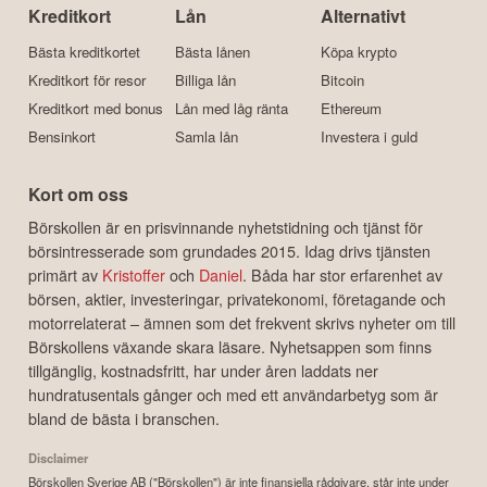
Kreditkort
Lån
Alternativt
Bästa kreditkortet
Bästa lånen
Köpa krypto
Kreditkort för resor
Billiga lån
Bitcoin
Kreditkort med bonus
Lån med låg ränta
Ethereum
Bensinkort
Samla lån
Investera i guld
Kort om oss
Börskollen är en prisvinnande nyhetstidning och tjänst för
börsintresserade som grundades 2015. Idag drivs tjänsten
primärt av
Kristoffer
och
Daniel
. Båda har stor erfarenhet av
börsen, aktier, investeringar, privatekonomi, företagande och
motorrelaterat – ämnen som det frekvent skrivs nyheter om till
Börskollens växande skara läsare. Nyhetsappen som finns
tillgänglig, kostnadsfritt, har under åren laddats ner
hundratusentals gånger och med ett användarbetyg som är
bland de bästa i branschen.
Disclaimer
Börskollen Sverige AB ("Börskollen") är inte finansiella rådgivare, står inte under