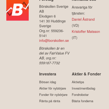
Börskollen Sverige
Ansvariga för
AB
tjänsten:
Ekvägen 6
Daniel Åstrand
141 30 Huddinge
(VD)
Sverige
Org.nr: 559236-
Kristoffer Matsson
5141
(IT)
info@borskollen.se
Börskollen är en
del av FairValue FV
AB, org.nr:
559187-7732
Investera
Aktier & Fonder
Börsen idag
Aktietips
Aktier för nybörjare
Investmentbolag
Fonder för nybörjare
Fondrobotar
Ränta på ränta
Bästa fonderna