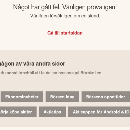
Något har gått fel. Vänligen prova igen!
Vänligen försök igen om en stund.
Gå till startsidan
någon av våra andra sidor
r du annat innehåll att ta del av hos oss på Börskollen
Ekonominyheter
Börsen idag
Börsens öppettider
örja köpa aktier
Aktietips
Aktieappen för Android & i