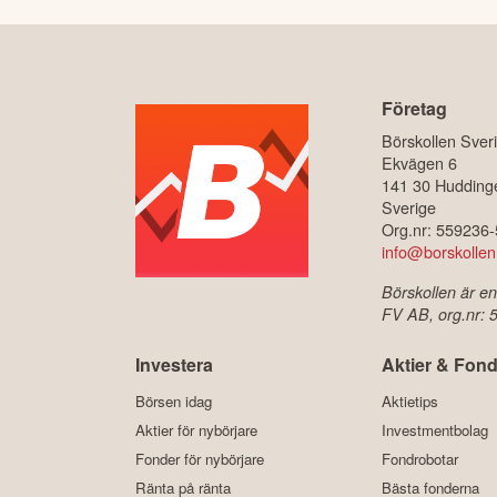
Företag
Börskollen Sver
Ekvägen 6
141 30 Hudding
Sverige
Org.nr: 559236
info@borskollen
Börskollen är en
FV AB, org.nr:
Investera
Aktier & Fond
Börsen idag
Aktietips
Aktier för nybörjare
Investmentbolag
Fonder för nybörjare
Fondrobotar
Ränta på ränta
Bästa fonderna