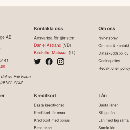
Kontakta oss
Om oss
ige AB
Ansvariga för tjänsten:
Nyhetsbrev
Daniel Åstrand
(VD)
Om oss & kontakt
e
Kristoffer Matsson
(IT)
Dataskyddspolicy
-5141
Cookiepolicy
.se
Redaktionell polic
 del av FairValue
 559187-7732
er
Kreditkort
Lån
Bästa kreditkortet
Bästa lånen
Kreditkort för resor
Billiga lån
Kreditkort med bonus
Lån med låg ränta
Bensinkort
Samla lån