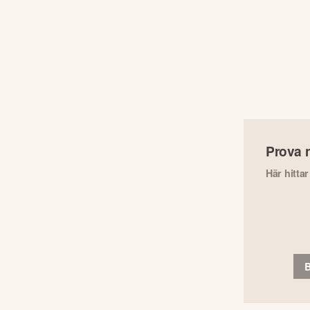
Prova 
Här hitta
B