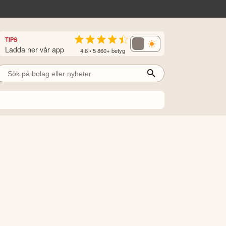
TIPS
Ladda ner vår app
4.6 • 5 860+ betyg