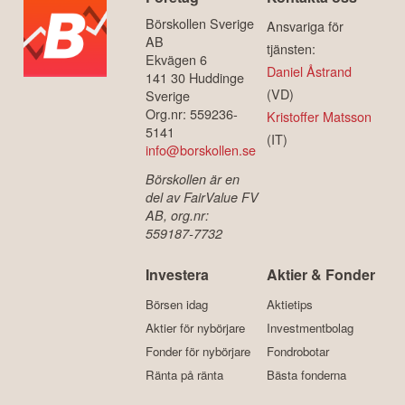
Börskollen Sverige
Ansvariga för
AB
tjänsten:
Ekvägen 6
Daniel Åstrand
141 30 Huddinge
(VD)
Sverige
Org.nr: 559236-
Kristoffer Matsson
5141
(IT)
info@borskollen.se
Börskollen är en
del av FairValue FV
AB, org.nr:
559187-7732
Investera
Aktier & Fonder
Börsen idag
Aktietips
Aktier för nybörjare
Investmentbolag
Fonder för nybörjare
Fondrobotar
Ränta på ränta
Bästa fonderna