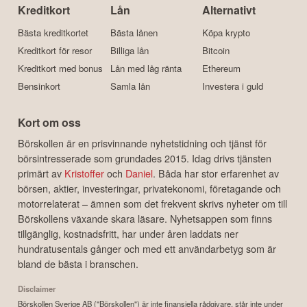
Kreditkort
Lån
Alternativt
Bästa kreditkortet
Bästa lånen
Köpa krypto
Kreditkort för resor
Billiga lån
Bitcoin
Kreditkort med bonus
Lån med låg ränta
Ethereum
Bensinkort
Samla lån
Investera i guld
Kort om oss
Börskollen är en prisvinnande nyhetstidning och tjänst för
börsintresserade som grundades 2015. Idag drivs tjänsten
primärt av
Kristoffer
och
Daniel
. Båda har stor erfarenhet av
börsen, aktier, investeringar, privatekonomi, företagande och
motorrelaterat – ämnen som det frekvent skrivs nyheter om till
Börskollens växande skara läsare. Nyhetsappen som finns
tillgänglig, kostnadsfritt, har under åren laddats ner
hundratusentals gånger och med ett användarbetyg som är
bland de bästa i branschen.
Disclaimer
Börskollen Sverige AB ("Börskollen") är inte finansiella rådgivare, står inte under