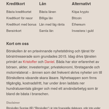
Kreditkort
Lån
Alternativt
Bästa kreditkortet
Bästa lånen
Köpa krypto
Kreditkort för resor
Billiga lån
Bitcoin
Kreditkort med bonus
Lån med låg ränta
Ethereum
Bensinkort
Samla lån
Investera i guld
Kort om oss
Börskollen är en prisvinnande nyhetstidning och tjänst för
börsintresserade som grundades 2015. Idag drivs tjänsten
primärt av
Kristoffer
och
Daniel
. Båda har stor erfarenhet av
börsen, aktier, investeringar, privatekonomi, företagande och
motorrelaterat – ämnen som det frekvent skrivs nyheter om till
Börskollens växande skara läsare. Nyhetsappen som finns
tillgänglig, kostnadsfritt, har under åren laddats ner
hundratusentals gånger och med ett användarbetyg som är
bland de bästa i branschen.
Disclaimer
Börskollen Sverige AB ("Börskollen") är inte finansiella rådgivare, står inte under