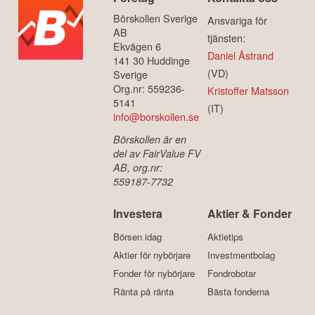
Börskollen Sverige
Ansvariga för
AB
tjänsten:
Ekvägen 6
Daniel Åstrand
141 30 Huddinge
(VD)
Sverige
Org.nr: 559236-
Kristoffer Matsson
5141
(IT)
info@borskollen.se
Börskollen är en
del av FairValue FV
AB, org.nr:
559187-7732
Investera
Aktier & Fonder
Börsen idag
Aktietips
Aktier för nybörjare
Investmentbolag
Fonder för nybörjare
Fondrobotar
Ränta på ränta
Bästa fonderna