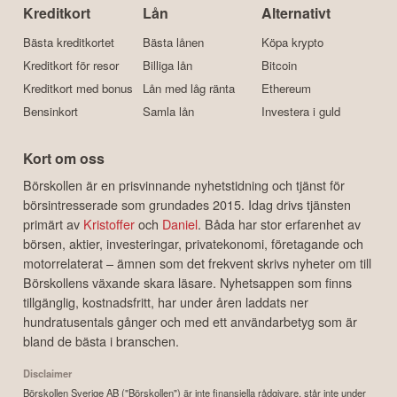
Kreditkort
Lån
Alternativt
Bästa kreditkortet
Bästa lånen
Köpa krypto
Kreditkort för resor
Billiga lån
Bitcoin
Kreditkort med bonus
Lån med låg ränta
Ethereum
Bensinkort
Samla lån
Investera i guld
Kort om oss
Börskollen är en prisvinnande nyhetstidning och tjänst för
börsintresserade som grundades 2015. Idag drivs tjänsten
primärt av
Kristoffer
och
Daniel
. Båda har stor erfarenhet av
börsen, aktier, investeringar, privatekonomi, företagande och
motorrelaterat – ämnen som det frekvent skrivs nyheter om till
Börskollens växande skara läsare. Nyhetsappen som finns
tillgänglig, kostnadsfritt, har under åren laddats ner
hundratusentals gånger och med ett användarbetyg som är
bland de bästa i branschen.
Disclaimer
Börskollen Sverige AB ("Börskollen") är inte finansiella rådgivare, står inte under