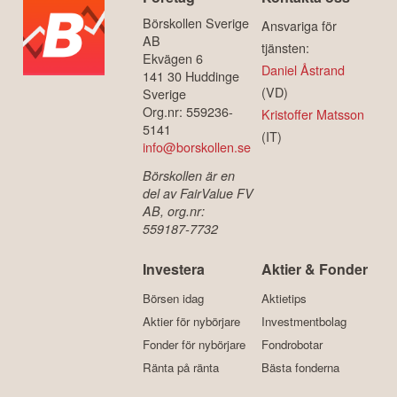
Börskollen Sverige
Ansvariga för
AB
tjänsten:
Ekvägen 6
Daniel Åstrand
141 30 Huddinge
(VD)
Sverige
Org.nr: 559236-
Kristoffer Matsson
5141
(IT)
info@borskollen.se
Börskollen är en
del av FairValue FV
AB, org.nr:
559187-7732
Investera
Aktier & Fonder
Börsen idag
Aktietips
Aktier för nybörjare
Investmentbolag
Fonder för nybörjare
Fondrobotar
Ränta på ränta
Bästa fonderna