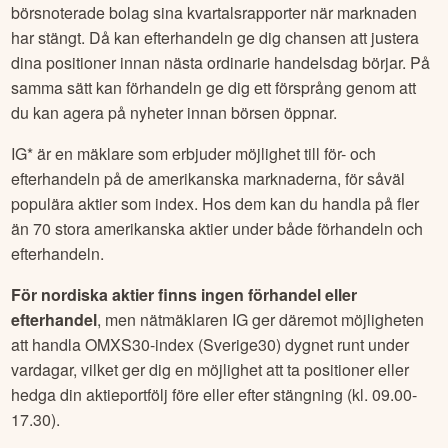
börsnoterade bolag sina kvartalsrapporter när marknaden
har stängt. Då kan efterhandeln ge dig chansen att justera
dina positioner innan nästa ordinarie handelsdag börjar. På
samma sätt kan förhandeln ge dig ett försprång genom att
du kan agera på nyheter innan börsen öppnar.
IG* är en mäklare som erbjuder möjlighet till för- och
efterhandeln på de amerikanska marknaderna, för såväl
populära aktier som index. Hos dem kan du handla på fler
än 70 stora amerikanska aktier under både förhandeln och
efterhandeln.
För nordiska aktier finns ingen förhandel eller
efterhandel
, men nätmäklaren IG ger däremot möjligheten
att handla OMXS30-index (Sverige30) dygnet runt under
vardagar, vilket ger dig en möjlighet att ta positioner eller
hedga din aktieportfölj före eller efter stängning (kl. 09.00-
17.30).