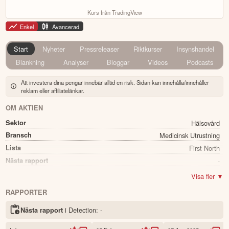
Kurs från TradingView
Enkel
Avancerad
Start
Nyheter
Pressreleaser
Riktkurser
Insynshandel
Blankning
Analyser
Bloggar
Videos
Podcasts
Att investera dina pengar innebär alltid en risk. Sidan kan innehålla/innehåller
reklam eller affiliatelänkar.
OM AKTIEN
Sektor
Hälsovård
Bransch
Medicinsk Utrustning
Lista
First North
Nästa rapport
-
Utdelning
Ja
Visa fler ▼
Direkavkastning
3.78%
RAPPORTER
Utdelning summa
0.30
i Detection:
-
Nästa rapport
Namn
Detection
Ticker
DETEC