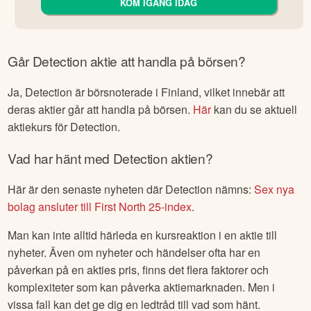
KOM IGÅNG IDAG
Går
Detection
aktie att handla på börsen?
Ja,
Detection
är börsnoterade
i Finland
, vilket innebär att
deras aktier går att handla på börsen.
Här
kan du se aktuell
aktiekurs för
Detection
.
Vad har hänt med
Detection
aktien?
Här är den senaste nyheten där
Detection
nämns:
Sex nya
bolag ansluter till First North 25-index
.
Man kan inte alltid härleda en kursreaktion i en aktie till
nyheter. Även om nyheter och händelser ofta har en
påverkan på en akties pris, finns det flera faktorer och
komplexiteter som kan påverka aktiemarknaden. Men i
vissa fall kan det ge dig en ledtråd till vad som hänt.