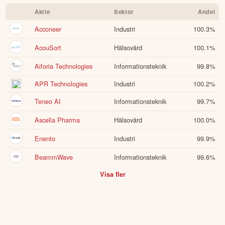
Aktie
Sektor
Andel
Acconeer
Industri
100.3
%
AcouSort
Hälsovård
100.1
%
Aiforia Technologies
Informationsteknik
99.8
%
APR Technologies
Industri
100.2
%
Teneo AI
Informationsteknik
99.7
%
Ascelia Pharma
Hälsovård
100.0
%
Enento
Industri
99.9
%
BeammWave
Informationsteknik
99.6
%
Visa fler