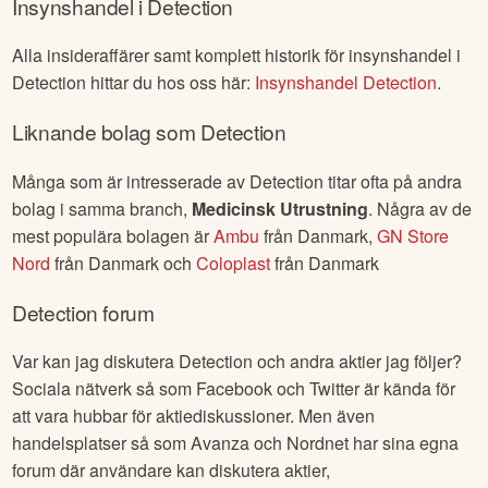
Insynshandel i
Detection
Alla insideraffärer samt komplett historik för insynshandel i
Detection
hittar du hos oss här:
Insynshandel
Detection
.
Liknande bolag som
Detection
Många som är intresserade av
Detection
titar ofta på andra
bolag i samma branch,
Medicinsk Utrustning
. Några av de
mest populära bolagen är
Ambu
från
Danmark
,
GN Store
Nord
från
Danmark
och
Coloplast
från
Danmark
Detection
forum
Var kan jag diskutera
Detection
och andra aktier jag följer?
Sociala nätverk så som Facebook och Twitter är kända för
att vara hubbar för aktiediskussioner. Men även
handelsplatser så som Avanza och Nordnet har sina egna
forum där användare kan diskutera aktier,