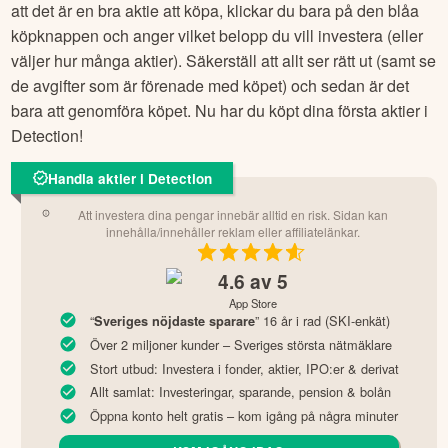
att det är en bra aktie att köpa, klickar du bara på den blåa
köpknappen och anger vilket belopp du vill investera (eller
väljer hur många aktier). Säkerställ att allt ser rätt ut (samt se
de avgifter som är förenade med köpet) och sedan är det
bara att genomföra köpet. Nu har du köpt dina första aktier i
Detection
!
Handla aktier i Detection
Att investera dina pengar innebär alltid en risk. Sidan kan
innehålla/innehåller reklam eller affiliatelänkar.
4.6
av 5
App Store
“
” 16 år i rad (SKI-enkät)
Sveriges nöjdaste sparare
Över 2 miljoner kunder – Sveriges största nätmäklare
Stort utbud: Investera i fonder, aktier, IPO:er & derivat
Allt samlat: Investeringar, sparande, pension & bolån
Öppna konto helt gratis – kom igång på några minuter