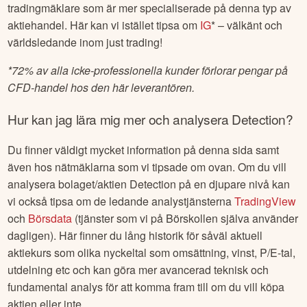
tradingmäklare som är mer specialiserade på denna typ av
aktiehandel. Här kan vi istället tipsa om
IG
* – välkänt och
världsledande inom just trading!
*
72% av alla icke-professionella kunder förlorar pengar på
CFD-handel hos den här leverantören.
Hur kan jag lära mig mer och analysera
Detection
?
Du finner väldigt mycket information på denna sida samt
även hos nätmäklarna som vi tipsade om ovan. Om du vill
analysera bolaget/aktien
Detection
på en djupare nivå kan
vi också tipsa om de ledande analystjänsterna
TradingView
och
Börsdata
(tjänster som vi på Börskollen själva använder
dagligen). Här finner du lång historik för såväl aktuell
aktiekurs som olika nyckeltal som omsättning, vinst, P/E-tal,
utdelning etc och kan göra mer avancerad teknisk och
fundamental analys för att komma fram till om du vill köpa
aktien eller inte.