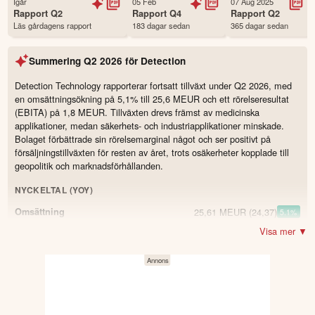
Igår
05 Feb
07 Aug 2025
Status
Noterad
Rapport
Q2
Rapport
Q4
Rapport
Q2
Läs gårdagens rapport
183 dagar sedan
365 dagar sedan
Land
Finland
Första handelsdag
17 Mar 2015
Summering
Q2 2026
för
Detection
Antal ägare Avanza
48 st
Antal ägare Nordnet
3,125 st
Detection Technology rapporterar fortsatt tillväxt under Q2 2026, med
en omsättningsökning på 5,1% till 25,6 MEUR och ett rörelseresultat
Källa:
Börsdata
(EBITA) på 1,8 MEUR. Tillväxten drevs främst av medicinska
applikationer, medan säkerhets- och industriapplikationer minskade.
Bolaget förbättrade sin rörelsemarginal något och ser positivt på
försäljningstillväxten för resten av året, trots osäkerheter kopplade till
geopolitik och marknadsförhållanden.
NYCKELTAL (YOY)
25,61 MEUR
(24,37)
Omsättning
5.1
%
Visa mer ▼
1,83 MEUR
(1,7)
Resultat
7.5
%
7,1 %
(7)
Rörelsemarginal (EBITA-%)
0.1
19,9 %
(26,8)
Return on net assets (RONA, 12 mån rullande)
-6.9
−0,61 MEUR
(0,458)
Kassaflöde från den löpande verksamheten