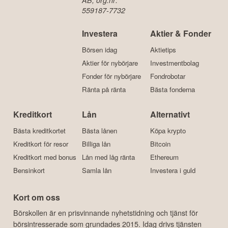
559187-7732
Investera
Aktier & Fonder
Börsen idag
Aktietips
Aktier för nybörjare
Investmentbolag
Fonder för nybörjare
Fondrobotar
Ränta på ränta
Bästa fonderna
Kreditkort
Lån
Alternativt
Bästa kreditkortet
Bästa lånen
Köpa krypto
Kreditkort för resor
Billiga lån
Bitcoin
Kreditkort med bonus
Lån med låg ränta
Ethereum
Bensinkort
Samla lån
Investera i guld
Kort om oss
Börskollen är en prisvinnande nyhetstidning och tjänst för
börsintresserade som grundades 2015. Idag drivs tjänsten