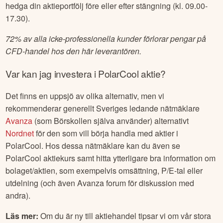
hedga din aktieportfölj före eller efter stängning (kl. 09.00-
17.30).
72% av alla icke-professionella kunder förlorar pengar på
CFD-handel hos den här leverantören.
Var kan jag investera i
PolarCool
aktie?
Det finns en uppsjö av olika alternativ, men vi
rekommenderar generellt Sveriges ledande nätmäklare
Avanza
(som Börskollen själva använder) alternativt
Nordnet
för den som vill börja handla med aktier i
PolarCool
. Hos dessa nätmäklare kan du även se
PolarCool
aktiekurs samt hitta ytterligare bra information om
bolaget/aktien, som exempelvis omsättning, P/E-tal eller
utdelning (och även Avanza forum för diskussion med
andra).
Läs mer:
Om du är ny till aktiehandel tipsar vi om vår stora