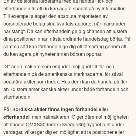
En av de största fördelarna med att handla i för- och
efterhandeln är att du kan agera snabbt på ny information.
Till exempel släpper den absoluta majoriteten av
börsnoterade bolag sina kvartalsrapporter när marknaden
har stängt. Då kan efterhandeln ge dig chansen att justera
dina positioner innan nästa ordinarie handelsdag börjar. På
samma sätt kan förhandeln ge dig ett försprång genom att
du kan agera på nyheter innan börsen öppnar.
IG* är en mäklare som erbjuder möjlighet till för- och
efterhandeln på de amerikanska marknaderna, för såväl
populära aktier som index. Hos dem kan du handla på fler
än 70 stora amerikanska aktier under både förhandeln och
efterhandeln.
För nordiska aktier finns ingen förhandel eller
efterhandel
, men nätmäklaren IG ger däremot möjligheten
att handla OMXS30-index (Sverige30) dygnet runt under
vardagar, vilket ger dig en möjlighet att ta positioner eller