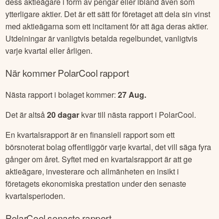
dess aktieägare i form av pengar eller ibland även som
ytterligare aktier. Det är ett sätt för företaget att dela sin vinst
med aktieägarna som ett incitament för att äga deras aktier.
Utdelningar är vanligtvis betalda regelbundet, vanligtvis
varje kvartal eller årligen.
När kommer
PolarCool
rapport
Nästa rapport i bolaget kommer:
27 Aug
.
Det är altså
20
dagar
kvar till nästa rapport i
PolarCool
.
En kvartalsrapport är en finansiell rapport som ett
börsnoterat bolag offentliggör varje kvartal, det vill säga fyra
gånger om året. Syftet med en kvartalsrapport är att ge
aktieägare, investerare och allmänheten en insikt i
företagets ekonomiska prestation under den senaste
kvartalsperioden.
PolarCool
senaste rapport