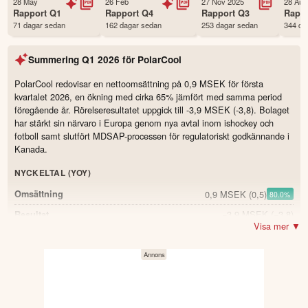
28 May
26 Feb
27 Nov 2025
28 Aug
Första handelsdag
26 Nov 2018
Rapport
Q1
Rapport
Q4
Rapport
Q3
Rapp
71 dagar sedan
162 dagar sedan
253 dagar sedan
344 da
Antal ägare Avanza
2,075 st
Antal ägare Nordnet
529 st
Summering
Q1 2026
för
PolarCool
Källa:
Börsdata
PolarCool redovisar en nettoomsättning på 0,9 MSEK för första
kvartalet 2026, en ökning med cirka 65% jämfört med samma period
föregående år. Rörelseresultatet uppgick till -3,9 MSEK (-3,8). Bolaget
har stärkt sin närvaro i Europa genom nya avtal inom ishockey och
fotboll samt slutfört MDSAP-processen för regulatoriskt godkännande i
Kanada.
NYCKELTAL (YOY)
0,9 MSEK
(0,5)
Omsättning
80.0
%
−3,9 MSEK
(−3,8)
Resultat
Visa mer ▼
0,69 SEK
(0,7)
Resultat per aktie
-1.4
%
4,3 MSEK
(9,9)
Kassa och bank
-56.6
%
76 %
(83)
Soliditet
-7.0
4 personer
Antal anställda