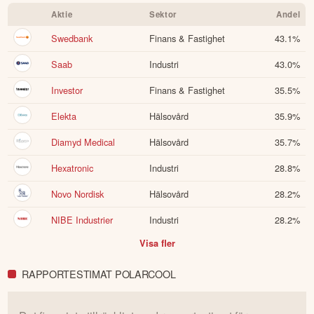
Aktie
Sektor
Andel
Swedbank
Finans & Fastighet
43.1
%
Saab
Industri
43.0
%
Investor
Finans & Fastighet
35.5
%
Elekta
Hälsovård
35.9
%
Diamyd Medical
Hälsovård
35.7
%
Hexatronic
Industri
28.8
%
Novo Nordisk
Hälsovård
28.2
%
NIBE Industrier
Industri
28.2
%
Visa fler
RAPPORTESTIMAT POLARCOOL