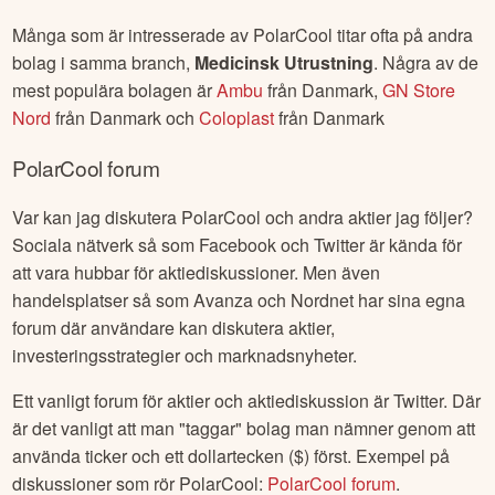
Många som är intresserade av
PolarCool
titar ofta på andra
bolag i samma branch,
Medicinsk Utrustning
. Några av de
mest populära bolagen är
Ambu
från
Danmark
,
GN Store
Nord
från
Danmark
och
Coloplast
från
Danmark
PolarCool
forum
Var kan jag diskutera
PolarCool
och andra aktier jag följer?
Sociala nätverk så som Facebook och Twitter är kända för
att vara hubbar för aktiediskussioner. Men även
handelsplatser så som Avanza och Nordnet har sina egna
forum där användare kan diskutera aktier,
investeringsstrategier och marknadsnyheter.
Ett vanligt forum för aktier och aktiediskussion är Twitter. Där
är det vanligt att man "taggar" bolag man nämner genom att
använda ticker och ett dollartecken ($) först. Exempel på
diskussioner som rör
PolarCool
:
PolarCool
forum
.