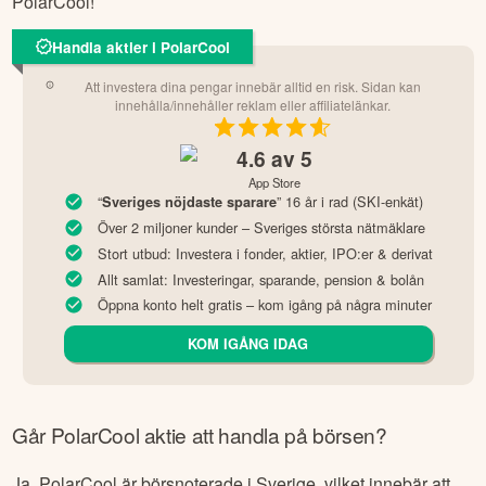
PolarCool
!
Handla aktier i PolarCool
Att investera dina pengar innebär alltid en risk. Sidan kan
innehålla/innehåller reklam eller affiliatelänkar.
4.6
av 5
App Store
“
” 16 år i rad (SKI-enkät)
Sveriges nöjdaste sparare
Över 2 miljoner kunder – Sveriges största nätmäklare
Stort utbud: Investera i fonder, aktier, IPO:er & derivat
Allt samlat: Investeringar, sparande, pension & bolån
Öppna konto helt gratis – kom igång på några minuter
KOM IGÅNG IDAG
Går
PolarCool
aktie att handla på börsen?
Ja,
PolarCool
är börsnoterade
i Sverige
, vilket innebär att