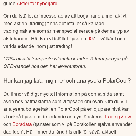
guide
Aktier för nybörjare
.
Om du istället är intresserad av att börja handla mer aktivt
med aktien (trading) finns det istället så kallade
tradingmäklare som är mer specialiserade på denna typ av
aktiehandel. Här kan vi istället tipsa om
IG
* – välkänt och
världsledande inom just trading!
*
72% av alla icke-professionella kunder förlorar pengar på
CFD-handel hos den här leverantören.
Hur kan jag lära mig mer och analysera
PolarCool
?
Du finner väldigt mycket information på denna sida samt
även hos nätmäklarna som vi tipsade om ovan. Om du vill
analysera bolaget/aktien
PolarCool
på en djupare nivå kan
vi också tipsa om de ledande analystjänsterna
TradingView
och
Börsdata
(tjänster som vi på Börskollen själva använder
dagligen). Här finner du lång historik för såväl aktuell