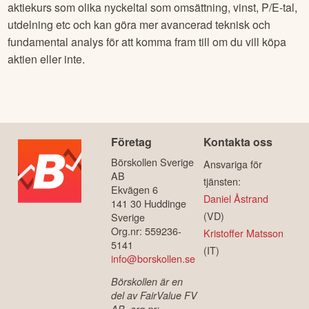
aktiekurs som olika nyckeltal som omsättning, vinst, P/E-tal,
utdelning etc och kan göra mer avancerad teknisk och
fundamental analys för att komma fram till om du vill köpa
aktien eller inte.
Företag
Kontakta oss
Börskollen Sverige
Ansvariga för
AB
tjänsten:
Ekvägen 6
Daniel Åstrand
141 30 Huddinge
(VD)
Sverige
Org.nr: 559236-
Kristoffer Matsson
5141
(IT)
info@borskollen.se
Börskollen är en
del av FairValue FV
AB, org.nr: