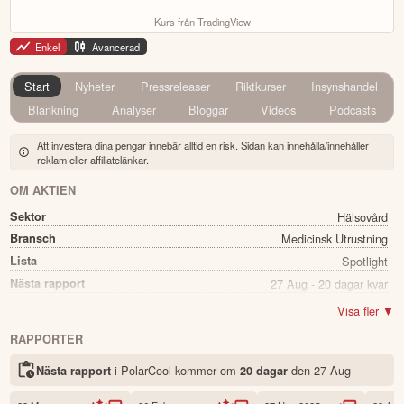
Kurs från TradingView
Enkel
Avancerad
Start
Nyheter
Pressreleaser
Riktkurser
Insynshandel
Blankning
Analyser
Bloggar
Videos
Podcasts
Att investera dina pengar innebär alltid en risk. Sidan kan innehålla/innehåller
reklam eller affiliatelänkar.
OM AKTIEN
Sektor
Hälsovård
Bransch
Medicinsk Utrustning
Lista
Spotlight
Nästa rapport
27 Aug - 20 dagar kvar
Utdelning
Nej
Visa fler ▼
Namn
PolarCool
RAPPORTER
Ticker
POLAR
i PolarCool kommer
om
den
27 Aug
Nästa rapport
20 dagar
Status
Noterad
Land
Sverige