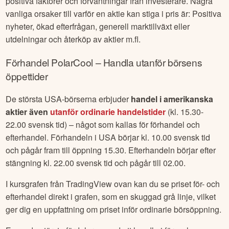
positiva faktorer och förväntningar från investerare. Några
vanliga orsaker till varför en aktie kan stiga i pris är: Positiva
nyheter, ökad efterfrågan, generell marktillväxt eller
utdelningar och återköp av aktier m.fl.
Förhandel
PolarCool
– Handla utanför börsens
öppettider
De största USA-börserna erbjuder
handel i amerikanska
aktier även
utanför ordinarie handelstider
(kl. 15.30-
22.00 svensk tid) – något som kallas för förhandel och
efterhandel. Förhandeln i USA börjar kl. 10.00 svensk tid
och pågår fram till öppning 15.30. Efterhandeln börjar efter
stängning kl. 22.00 svensk tid och pågår till 02.00.
I kursgrafen från TradingView ovan kan du se priset för- och
efterhandel direkt i grafen, som en skuggad grå linje, vilket
ger dig en uppfattning om priset inför ordinarie börsöppning.