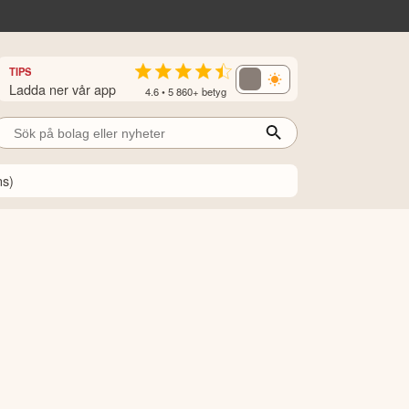
TIPS
Ladda ner vår app
4.6 • 5 860+ betyg
ns)