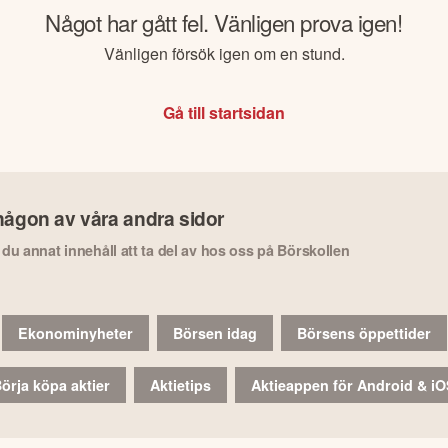
Något har gått fel. Vänligen prova igen!
Vänligen försök igen om en stund.
Gå till startsidan
någon av våra andra sidor
r du annat innehåll att ta del av hos oss på Börskollen
Ekonominyheter
Börsen idag
Börsens öppettider
örja köpa aktier
Aktietips
Aktieappen för Android & i