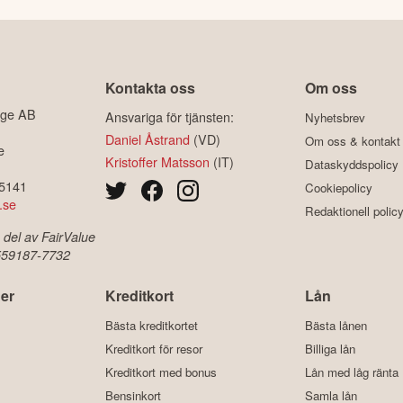
Kontakta oss
Om oss
ige AB
Ansvariga för tjänsten:
Nyhetsbrev
Daniel Åstrand
(VD)
Om oss & kontakt
e
Kristoffer Matsson
(IT)
Dataskyddspolicy
-5141
Cookiepolicy
.se
Redaktionell polic
 del av FairValue
 559187-7732
er
Kreditkort
Lån
Bästa kreditkortet
Bästa lånen
Kreditkort för resor
Billiga lån
Kreditkort med bonus
Lån med låg ränta
Bensinkort
Samla lån