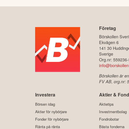
Företag
Börskollen Sver
Ekvägen 6
141 30 Hudding
Sverige
Org.nr: 559236
info@borskollen
Börskollen är en
FV AB, org.nr:
Investera
Aktier & Fond
Börsen idag
Aktietips
Aktier för nybörjare
Investmentbolag
Fonder för nybörjare
Fondrobotar
Ränta på ränta
Bästa fonderna