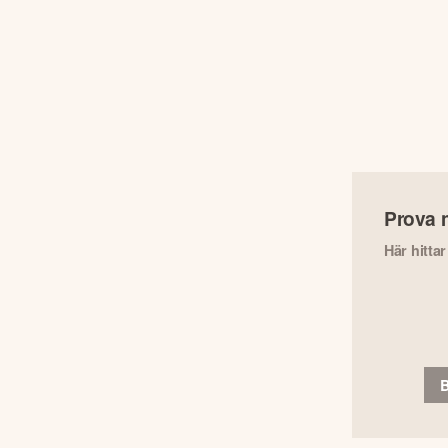
Prova 
Här hitta
B