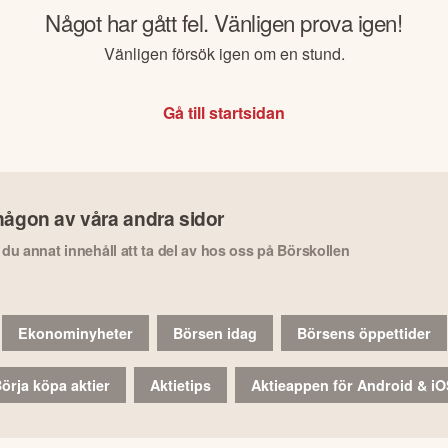
Något har gått fel. Vänligen prova igen!
Vänligen försök igen om en stund.
Gå till startsidan
någon av våra andra sidor
r du annat innehåll att ta del av hos oss på Börskollen
Ekonominyheter
Börsen idag
Börsens öppettider
örja köpa aktier
Aktietips
Aktieappen för Android & i