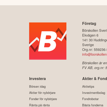
Företag
Börskollen Sver
Ekvägen 6
141 30 Hudding
Sverige
Org.nr: 559236
info@borskollen
Börskollen är en
FV AB, org.nr:
Investera
Aktier & Fond
Börsen idag
Aktietips
Aktier för nybörjare
Investmentbolag
Fonder för nybörjare
Fondrobotar
Ränta på ränta
Bästa fonderna