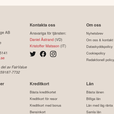
Kontakta oss
Om oss
ige AB
Ansvariga för tjänsten:
Nyhetsbrev
Daniel Åstrand
(VD)
Om oss & kontakt
e
Kristoffer Matsson
(IT)
Dataskyddspolicy
-5141
Cookiepolicy
.se
Redaktionell polic
 del av FairValue
 559187-7732
er
Kreditkort
Lån
Bästa kreditkortet
Bästa lånen
Kreditkort för resor
Billiga lån
Kreditkort med bonus
Lån med låg ränta
Bensinkort
Samla lån