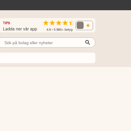
TIPS
Ladda ner vår app
4.6 • 5 860+ betyg