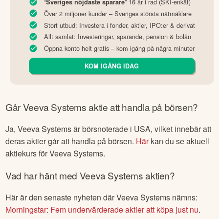
“
” 16 år i rad (SKI-enkät)
Sveriges nöjdaste sparare
Över 2 miljoner kunder – Sveriges största nätmäklare
Stort utbud: Investera i fonder, aktier, IPO:er & derivat
Allt samlat: Investeringar, sparande, pension & bolån
Öppna konto helt gratis – kom igång på några minuter
KOM IGÅNG IDAG
Går
Veeva Systems
aktie att handla på börsen?
Ja,
Veeva Systems
är börsnoterade
i USA
, vilket innebär att
deras aktier går att handla på börsen.
Här
kan du se aktuell
aktiekurs för
Veeva Systems
.
Vad har hänt med
Veeva Systems
aktien?
Här är den senaste nyheten där
Veeva Systems
nämns:
Morningstar: Fem undervärderade aktier att köpa just nu
.