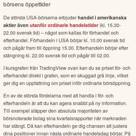
börsens öppettider
De största USA-börserna erbjuder
handel i amerikanska
aktier även
utanför ordinarie handelstider
(kl. 15.30-
22.00 svensk tid) – något som kallas för förhandel och
efterhandel. Förhandeln i USA börjar kl. 10.00 svensk tid
och pågår fram till öppning 15.30. Efterhandeln börjar efter
stängning kl. 22.00 svensk tid och pågår till 02.00.
I kursgrafen från TradingView ovan kan du se priset för- och
efterhandel direkt i grafen, som en skuggad grå linje, vilket
ger dig en uppfattning om priset inför ordinarie börsöppning.
En av de största fördelarna med att handla i för- och
efterhandeln är att du kan agera snabbt på ny information.
Till exempel släpper den absoluta majoriteten av
börsnoterade bolag sina kvartalsrapporter när marknaden
har stängt. Då kan efterhandeln ge dig chansen att justera
dina positioner innan nästa ordinarie handelsdag börjar. På