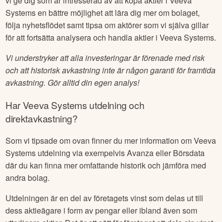
vi ge dig som är intresserad av att köpa aktier i
Veeva
Systems
en bättre möjlighet att lära dig mer om bolaget,
följa nyhetsflödet samt tipsa om aktörer som vi själva gillar
för att fortsätta analysera och handla aktier i
Veeva Systems
.
Vi understryker att alla investeringar är förenade med risk
och att historisk avkastning inte är någon garanti för framtida
avkastning. Gör alltid din egen analys!
Har
Veeva Systems
utdelning och
direktavkastning?
Som vi tipsade om ovan finner du mer information om
Veeva
Systems
utdelning via exempelvis Avanza eller Börsdata
där du kan finna mer omfattande historik och jämföra med
andra bolag.
Utdelningen är en del av företagets vinst som delas ut till
dess aktieägare i form av pengar eller ibland även som