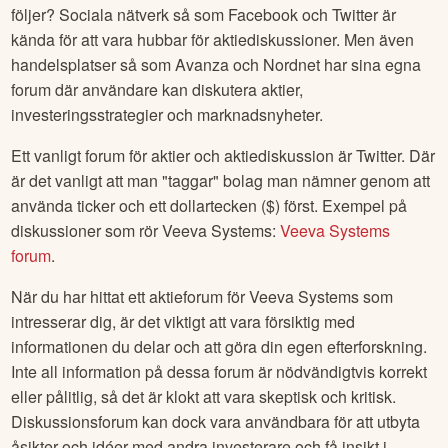
följer? Sociala nätverk så som Facebook och Twitter är
kända för att vara hubbar för aktiediskussioner. Men även
handelsplatser så som Avanza och Nordnet har sina egna
forum där användare kan diskutera aktier,
investeringsstrategier och marknadsnyheter.
Ett vanligt forum för aktier och aktiediskussion är Twitter. Där
är det vanligt att man "taggar" bolag man nämner genom att
använda ticker och ett dollartecken ($) först. Exempel på
diskussioner som rör
Veeva Systems
:
Veeva Systems
forum
.
När du har hittat ett aktieforum för
Veeva Systems
som
intresserar dig, är det viktigt att vara försiktig med
informationen du delar och att göra din egen efterforskning.
Inte all information på dessa forum är nödvändigtvis korrekt
eller pålitlig, så det är klokt att vara skeptisk och kritisk.
Diskussionsforum kan dock vara användbara för att utbyta
åsikter och idéer med andra investerare och få insikt i