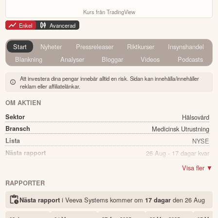
Kurs från TradingView
Enkel
Avancerad
Start
Nyheter
Pressreleaser
Riktkurser
Insynshandel
Blankning
Analyser
Bloggar
Videos
Podcasts
Att investera dina pengar innebär alltid en risk. Sidan kan innehålla/innehåller
reklam eller affiliatelänkar.
OM AKTIEN
Sektor
Hälsovård
Bransch
Medicinsk Utrustning
Lista
NYSE
Nästa rapport
26 Aug - 17 dagar kvar
Namn
Veeva Systems
Visa fler ▼
Ticker
VEEV
RAPPORTER
Status
Noterad
i Veeva Systems kommer
om
den
26 Aug
Nästa rapport
17 dagar
Land
USA
Första handelsdag
15 Oct 2013