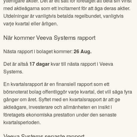
ytterligare aktier. Det är ett sätt för företaget att dela sin vinst
med aktieägarna som ett incitament för att äga deras aktier.
Utdelningar är vanligtvis betalda regelbundet, vanligtvis
varje kvartal eller årligen.
När kommer
Veeva Systems
rapport
Nästa rapport i bolaget kommer:
26 Aug
.
Det är altså
17
dagar
kvar till nästa rapport i
Veeva
Systems
.
En kvartalsrapport är en finansiell rapport som ett
börsnoterat bolag offentliggör varje kvartal, det vill säga fyra
gånger om året. Syftet med en kvartalsrapport är att ge
aktieägare, investerare och allmänheten en insikt i
företagets ekonomiska prestation under den senaste
kvartalsperioden.
Veeva Systems
senaste rapport