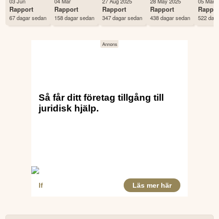
03 Jun
04 Mar
27 Aug 2025
28 May 2025
05 Mar 
Antal ägare Avanza
351 st
Rapport
Rapport
Rapport
Rapport
Rappor
67 dagar sedan
158 dagar sedan
347 dagar sedan
438 dagar sedan
522 dag
Antal ägare Nordnet
394 st