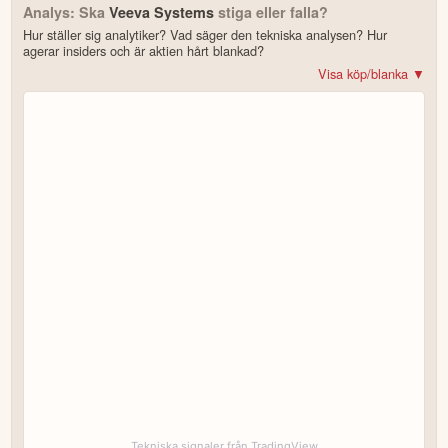
Analys: Ska
Veeva Systems
stiga eller falla?
Hur ställer sig analytiker? Vad säger den tekniska analysen? Hur
agerar insiders och är aktien hårt blankad?
Visa köp/blanka ▼
Bonus: Få upp till 500 USD i tillgångar när du öppnar konto –
se
erbjudandet!
4.2
av 5
Trustpilot
10 000+ olika marknader samlade – aktier, ETF:er & krypto
CopyTrader™ –
kopiera portföljen för toppinvesterare
För- & efterhandel på utvalda börser – ligg steget före
– över 100 olika att välja på
Handla riktig krypto
Bonus: Upp till
på oinvesterat kapital
3,55 % årlig ränta
Köp eller blanka Veeva Systems
7 enkla steg – så här kommer du igång
för att läsa mer och klicka sedan på
Besök hemsidan
Registrera dig/Öppna konto
.
Tekniska signaler från TradingView