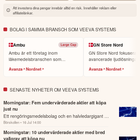
världens största sociala investerarforum.
Att investera dina pengar innebär alltid en risk. Innehåller reklam eller
affiliatelänkar.
ÖPPNA KONTO
KOPIERA TOPPINVESTERARE
BOLAG I SAMMA BRANSCH SOM VEEVA SYSTEMS
eToro är en investeringsplattform för flera tillgångsslag. Värdet på
dina investeringar kan gå upp eller ner. Du riskerar ditt kapital.
Ambu
GN Store Nord
Large Cap
Ambu är ett företag inom
GN Store Nord fokuserar
läkemedelsbranschen som
avancerade ljudlösningar 
specialiserar sig på att utveck...
hörapparater och he...
Avanza
Nordnet
Avanza
Nordnet
SENASTE NYHETER OM VEEVA SYSTEMS
Morningstar: Fem undervärderade aktier att köpa
just nu
Ett rengöringsmedelsbolag och en halvledargigant på
Börskollen
• 16 Jul 14:00
samma köplista.
Morningstar: 10 undervärderade aktier med bred
vallgrav att köpa nu