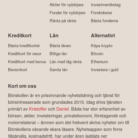
Aktier för nybörjare
Investmentbolag
Fonder för nybörjare
Fondrobotar
Ränta på ränta
Bästa fonderna
Kreditkort
Lån
Alternativt
Bästa kreditkortet
Bästa lånen
Köpa krypto
Kreditkort för resor
Billiga lån
Bitcoin
Kreditkort med bonus
Lån med låg ränta
Ethereum
Bensinkort
Samla lån
Investera i guld
Kort om oss
Börskollen är en prisvinnande nyhetstidning och tjänst för
börsintresserade som grundades 2015. Idag drivs tjänsten
primärt av
Kristoffer
och
Daniel
. Båda har stor erfarenhet av
börsen, aktier, investeringar, privatekonomi, företagande och
motorrelaterat – ämnen som det frekvent skrivs nyheter om till
Börskollens växande skara läsare. Nyhetsappen som finns
tillgänglig, kostnadsfritt, har under åren laddats ner