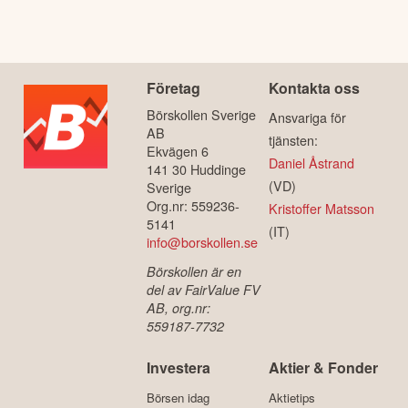
Företag
Kontakta oss
Börskollen Sverige
Ansvariga för
AB
tjänsten:
Ekvägen 6
Daniel Åstrand
141 30 Huddinge
(VD)
Sverige
Org.nr: 559236-
Kristoffer Matsson
5141
(IT)
info@borskollen.se
Börskollen är en
del av FairValue FV
AB, org.nr:
559187-7732
Investera
Aktier & Fonder
Börsen idag
Aktietips