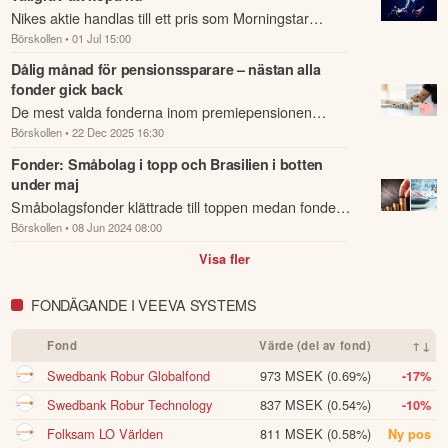
Nikes aktie handlas till ett pris som Morningstar
Börskollen
• 01 Jul 15:00
bedömer är ungefär hälften av vad den faktiskt är
värd.
Dålig månad för pensionssparare – nästan alla
fonder gick back
De mest valda fonderna inom premiepensionen
Börskollen
• 22 Dec 2025 16:30
utvecklades svagt under november, visar en
sammanställning från Morningstar.
Fonder: Småbolag i topp och Brasilien i botten
under maj
Småbolagsfonder klättrade till toppen medan fonder
Börskollen
• 08 Jun 2024 08:00
med fokus på Brasilien och Latinamerika presterade
sämre.
Visa fler
FONDÄGANDE I VEEVA SYSTEMS
Fond
Värde (del av fond)
↑↓
Swedbank Robur Globalfond
973 MSEK
(0.69%)
-17%
Swedbank Robur Technology
837 MSEK
(0.54%)
-10%
Folksam LO Världen
811 MSEK
(0.58%)
Ny pos