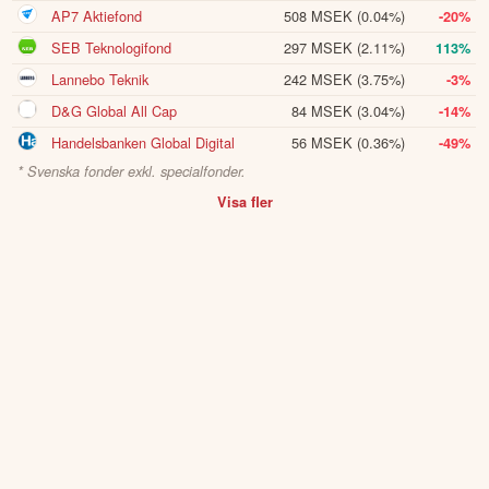
AP7 Aktiefond
508 MSEK
(0.04%)
-20%
SEB Teknologifond
297 MSEK
(2.11%)
113%
Lannebo Teknik
242 MSEK
(3.75%)
-3%
D&G Global All Cap
84 MSEK
(3.04%)
-14%
Handelsbanken Global Digital
56 MSEK
(0.36%)
-49%
* Svenska fonder exkl. specialfonder.
Visa fler