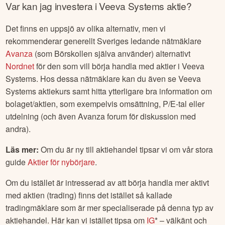
Var kan jag investera i
Veeva Systems
aktie?
Det finns en uppsjö av olika alternativ, men vi
rekommenderar generellt Sveriges ledande nätmäklare
Avanza
(som Börskollen själva använder) alternativt
Nordnet
för den som vill börja handla med aktier i
Veeva
Systems
. Hos dessa nätmäklare kan du även se
Veeva
Systems
aktiekurs samt hitta ytterligare bra information om
bolaget/aktien, som exempelvis omsättning, P/E-tal eller
utdelning (och även Avanza forum för diskussion med
andra).
Läs mer:
Om du är ny till aktiehandel tipsar vi om vår stora
guide
Aktier för nybörjare
.
Om du istället är intresserad av att börja handla mer aktivt
med aktien (trading) finns det istället så kallade
tradingmäklare som är mer specialiserade på denna typ av
aktiehandel. Här kan vi istället tipsa om
IG
* – välkänt och