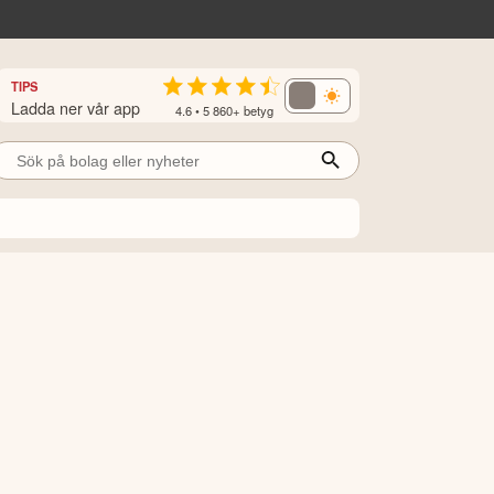
TIPS
Ladda ner vår app
4.6 • 5 860+ betyg