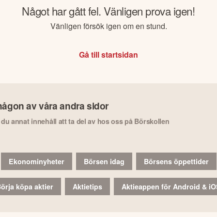
Något har gått fel. Vänligen prova igen!
Vänligen försök igen om en stund.
Gå till startsidan
någon av våra andra sidor
r du annat innehåll att ta del av hos oss på Börskollen
Ekonominyheter
Börsen idag
Börsens öppettider
örja köpa aktier
Aktietips
Aktieappen för Android & i