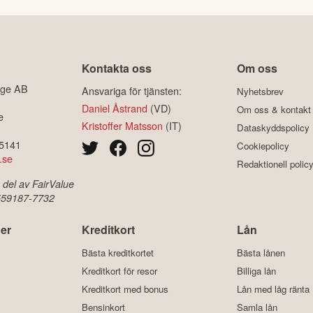
Kontakta oss
Om oss
ige AB
Ansvariga för tjänsten:
Nyhetsbrev
Daniel Åstrand
(VD)
Om oss & kontakt
e
Kristoffer Matsson
(IT)
Dataskyddspolicy
-5141
Cookiepolicy
.se
Redaktionell polic
 del av FairValue
 559187-7732
er
Kreditkort
Lån
Bästa kreditkortet
Bästa lånen
Kreditkort för resor
Billiga lån
Kreditkort med bonus
Lån med låg ränta
Bensinkort
Samla lån