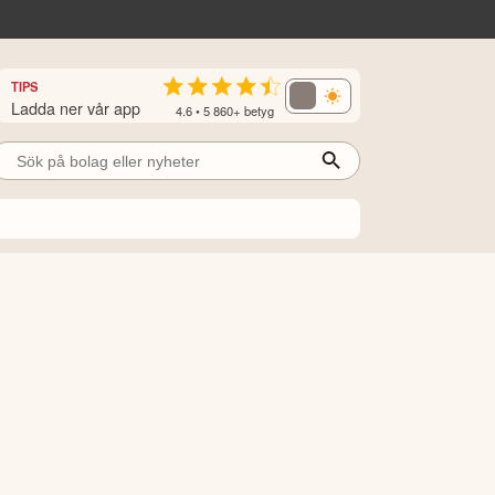
TIPS
Ladda ner vår app
4.6 • 5 860+ betyg