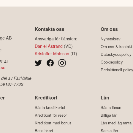
Kontakta oss
Om oss
ige AB
Ansvariga för tjänsten:
Nyhetsbrev
Daniel Åstrand
(VD)
Om oss & kontakt
e
Kristoffer Matsson
(IT)
Dataskyddspolicy
-5141
Cookiepolicy
.se
Redaktionell polic
 del av FairValue
 559187-7732
er
Kreditkort
Lån
Bästa kreditkortet
Bästa lånen
Kreditkort för resor
Billiga lån
Kreditkort med bonus
Lån med låg ränta
Bensinkort
Samla lån