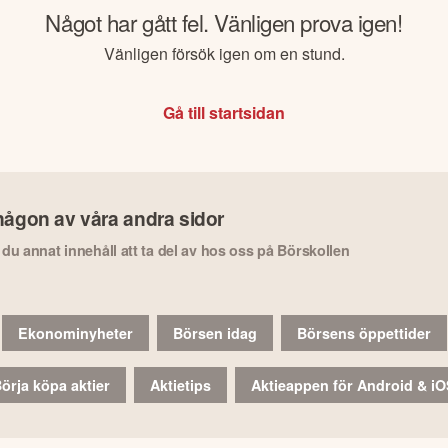
Något har gått fel. Vänligen prova igen!
Vänligen försök igen om en stund.
Gå till startsidan
någon av våra andra sidor
r du annat innehåll att ta del av hos oss på Börskollen
Ekonominyheter
Börsen idag
Börsens öppettider
örja köpa aktier
Aktietips
Aktieappen för Android & i