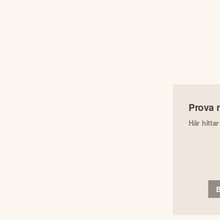
Prova 
Här hitta
B