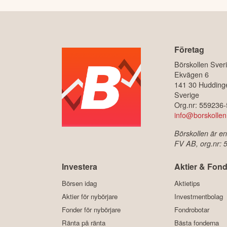
Företag
Börskollen Sver
Ekvägen 6
141 30 Hudding
Sverige
Org.nr: 559236
info@borskollen
Börskollen är en
FV AB, org.nr:
Investera
Aktier & Fond
Börsen idag
Aktietips
Aktier för nybörjare
Investmentbolag
Fonder för nybörjare
Fondrobotar
Ränta på ränta
Bästa fonderna