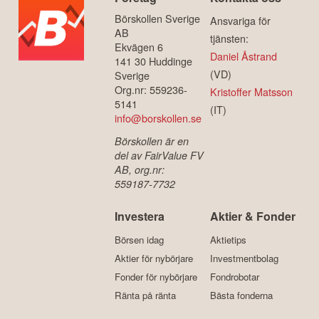
Börskollen Sverige
Ansvariga för
AB
tjänsten:
Ekvägen 6
Daniel Åstrand
141 30 Huddinge
(VD)
Sverige
Org.nr: 559236-
Kristoffer Matsson
5141
(IT)
info@borskollen.se
Börskollen är en
del av FairValue FV
AB, org.nr:
559187-7732
Investera
Aktier & Fonder
Börsen idag
Aktietips
Aktier för nybörjare
Investmentbolag
Fonder för nybörjare
Fondrobotar
Ränta på ränta
Bästa fonderna