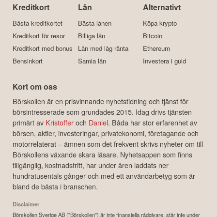
Kreditkort
Lån
Alternativt
Bästa kreditkortet
Bästa lånen
Köpa krypto
Kreditkort för resor
Billiga lån
Bitcoin
Kreditkort med bonus
Lån med låg ränta
Ethereum
Bensinkort
Samla lån
Investera i guld
Kort om oss
Börskollen är en prisvinnande nyhetstidning och tjänst för
börsintresserade som grundades 2015. Idag drivs tjänsten
primärt av
Kristoffer
och
Daniel
. Båda har stor erfarenhet av
börsen, aktier, investeringar, privatekonomi, företagande och
motorrelaterat – ämnen som det frekvent skrivs nyheter om till
Börskollens växande skara läsare. Nyhetsappen som finns
tillgänglig, kostnadsfritt, har under åren laddats ner
hundratusentals gånger och med ett användarbetyg som är
bland de bästa i branschen.
Disclaimer
Börskollen Sverige AB ("Börskollen") är inte finansiella rådgivare, står inte under