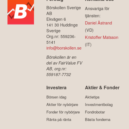
Börskollen Sverige
Ansvariga för
AB
tjänsten:
Ekvägen 6
Daniel Åstrand
141 30 Huddinge
(VD)
Sverige
Org.nr: 559236-
Kristoffer Matsson
5141
(IT)
info@borskollen.se
Börskollen är en
del av FairValue FV
AB, org.nr:
559187-7732
Investera
Aktier & Fonder
Börsen idag
Aktietips
Aktier för nybörjare
Investmentbolag
Fonder för nybörjare
Fondrobotar
Ränta på ränta
Bästa fonderna