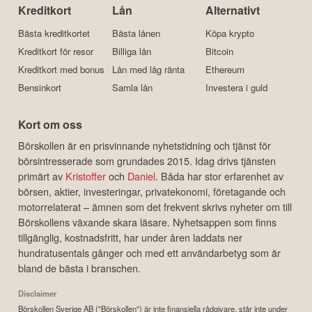
Kreditkort
Lån
Alternativt
Bästa kreditkortet
Bästa lånen
Köpa krypto
Kreditkort för resor
Billiga lån
Bitcoin
Kreditkort med bonus
Lån med låg ränta
Ethereum
Bensinkort
Samla lån
Investera i guld
Kort om oss
Börskollen är en prisvinnande nyhetstidning och tjänst för
börsintresserade som grundades 2015. Idag drivs tjänsten
primärt av
Kristoffer
och
Daniel
. Båda har stor erfarenhet av
börsen, aktier, investeringar, privatekonomi, företagande och
motorrelaterat – ämnen som det frekvent skrivs nyheter om till
Börskollens växande skara läsare. Nyhetsappen som finns
tillgänglig, kostnadsfritt, har under åren laddats ner
hundratusentals gånger och med ett användarbetyg som är
bland de bästa i branschen.
Disclaimer
Börskollen Sverige AB ("Börskollen") är inte finansiella rådgivare, står inte under