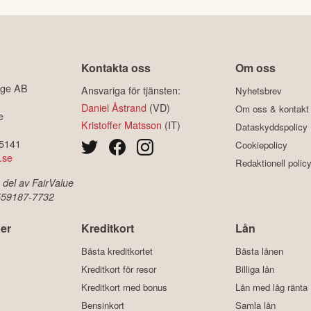
Kontakta oss
Om oss
ige AB
Ansvariga för tjänsten:
Nyhetsbrev
Daniel Åstrand
(VD)
Om oss & kontakt
e
Kristoffer Matsson
(IT)
Dataskyddspolicy
-5141
Cookiepolicy
.se
Redaktionell polic
 del av FairValue
 559187-7732
er
Kreditkort
Lån
Bästa kreditkortet
Bästa lånen
Kreditkort för resor
Billiga lån
Kreditkort med bonus
Lån med låg ränta
Bensinkort
Samla lån