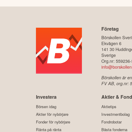
Företag
Börskollen Sver
Ekvägen 6
141 30 Hudding
Sverige
Org.nr: 559236
info@borskollen
Börskollen är en
FV AB, org.nr:
Investera
Aktier & Fond
Börsen idag
Aktietips
Aktier för nybörjare
Investmentbolag
Fonder för nybörjare
Fondrobotar
Ränta på ränta
Bästa fonderna