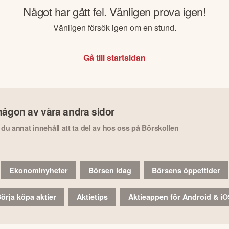
Något har gått fel. Vänligen prova igen!
Vänligen försök igen om en stund.
Gå till startsidan
någon av våra andra sidor
r du annat innehåll att ta del av hos oss på Börskollen
Ekonominyheter
Börsen idag
Börsens öppettider
örja köpa aktier
Aktietips
Aktieappen för Android & i