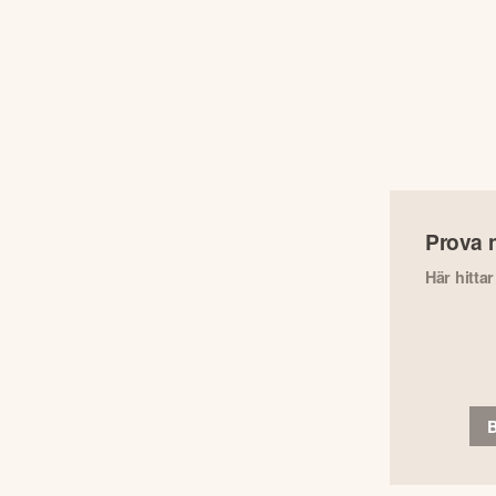
Prova 
Här hitta
B