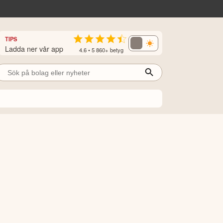
TIPS
Ladda ner vår app
4.6 • 5 860+ betyg