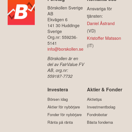
Börskollen Sverige
Ansvariga för
AB
tjänsten:
Ekvägen 6
Daniel Åstrand
141 30 Huddinge
(VD)
Sverige
Org.nr: 559236-
Kristoffer Matsson
5141
(IT)
info@borskollen.se
Börskollen är en
del av FairValue FV
AB, org.nr:
559187-7732
Investera
Aktier & Fonder
Börsen idag
Aktietips
Aktier för nybörjare
Investmentbolag
Fonder för nybörjare
Fondrobotar
Ränta på ränta
Bästa fonderna