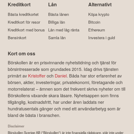
Kreditkort
Lån
Alternativt
Bästa kreditkortet
Bästa lånen
Köpa krypto
Kreditkort för resor
Billiga lån
Bitcoin
Kreditkort med bonus
Lån med låg ränta
Ethereum
Bensinkort
Samla lån
Investera i guld
Kort om oss
Börskollen är en prisvinnande nyhetstidning och tjänst för
börsintresserade som grundades 2015. Idag drivs tjänsten
primärt av
Kristoffer
och
Daniel
. Båda har stor erfarenhet av
börsen, aktier, investeringar, privatekonomi, företagande och
motorrelaterat – ämnen som det frekvent skrivs nyheter om till
Börskollens växande skara läsare. Nyhetsappen som finns
tillgänglig, kostnadsfritt, har under åren laddats ner
hundratusentals gånger och med ett användarbetyg som är
bland de bästa i branschen.
Disclaimer
Börskollen Sverige AB ("Börskollen") är inte finansiella rådgivare, står inte under