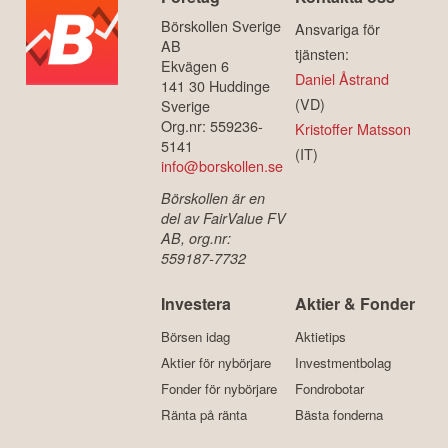
Börskollen Sverige
Ansvariga för
AB
tjänsten:
Ekvägen 6
Daniel Åstrand
141 30 Huddinge
(VD)
Sverige
Org.nr: 559236-
Kristoffer Matsson
5141
(IT)
info@borskollen.se
Börskollen är en
del av FairValue FV
AB, org.nr:
559187-7732
Investera
Aktier & Fonder
Börsen idag
Aktietips
Aktier för nybörjare
Investmentbolag
Fonder för nybörjare
Fondrobotar
Ränta på ränta
Bästa fonderna