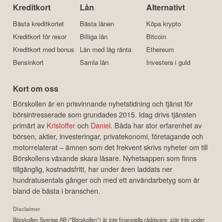
Kreditkort
Lån
Alternativt
Bästa kreditkortet
Bästa lånen
Köpa krypto
Kreditkort för resor
Billiga lån
Bitcoin
Kreditkort med bonus
Lån med låg ränta
Ethereum
Bensinkort
Samla lån
Investera i guld
Kort om oss
Börskollen är en prisvinnande nyhetstidning och tjänst för
börsintresserade som grundades 2015. Idag drivs tjänsten
primärt av
Kristoffer
och
Daniel
. Båda har stor erfarenhet av
börsen, aktier, investeringar, privatekonomi, företagande och
motorrelaterat – ämnen som det frekvent skrivs nyheter om till
Börskollens växande skara läsare. Nyhetsappen som finns
tillgänglig, kostnadsfritt, har under åren laddats ner
hundratusentals gånger och med ett användarbetyg som är
bland de bästa i branschen.
Disclaimer
Börskollen Sverige AB ("Börskollen") är inte finansiella rådgivare, står inte under