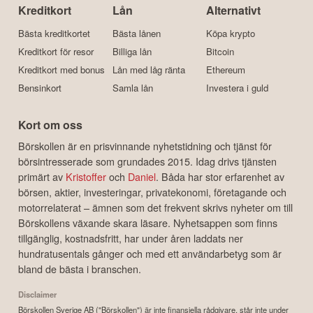
Kreditkort
Lån
Alternativt
Bästa kreditkortet
Bästa lånen
Köpa krypto
Kreditkort för resor
Billiga lån
Bitcoin
Kreditkort med bonus
Lån med låg ränta
Ethereum
Bensinkort
Samla lån
Investera i guld
Kort om oss
Börskollen är en prisvinnande nyhetstidning och tjänst för
börsintresserade som grundades 2015. Idag drivs tjänsten
primärt av
Kristoffer
och
Daniel
. Båda har stor erfarenhet av
börsen, aktier, investeringar, privatekonomi, företagande och
motorrelaterat – ämnen som det frekvent skrivs nyheter om till
Börskollens växande skara läsare. Nyhetsappen som finns
tillgänglig, kostnadsfritt, har under åren laddats ner
hundratusentals gånger och med ett användarbetyg som är
bland de bästa i branschen.
Disclaimer
Börskollen Sverige AB ("Börskollen") är inte finansiella rådgivare, står inte under