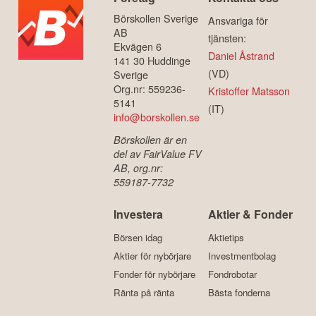
Börskollen Sverige
Ansvariga för
AB
tjänsten:
Ekvägen 6
Daniel Åstrand
141 30 Huddinge
(VD)
Sverige
Org.nr: 559236-
Kristoffer Matsson
5141
(IT)
info@borskollen.se
Börskollen är en
del av FairValue FV
AB, org.nr:
559187-7732
Investera
Aktier & Fonder
Börsen idag
Aktietips
Aktier för nybörjare
Investmentbolag
Fonder för nybörjare
Fondrobotar
Ränta på ränta
Bästa fonderna