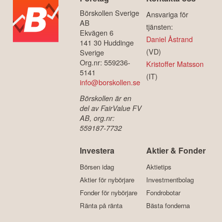
Börskollen Sverige
Ansvariga för
AB
tjänsten:
Ekvägen 6
Daniel Åstrand
141 30 Huddinge
(VD)
Sverige
Org.nr: 559236-
Kristoffer Matsson
5141
(IT)
info@borskollen.se
Börskollen är en
del av FairValue FV
AB, org.nr:
559187-7732
Investera
Aktier & Fonder
Börsen idag
Aktietips
Aktier för nybörjare
Investmentbolag
Fonder för nybörjare
Fondrobotar
Ränta på ränta
Bästa fonderna