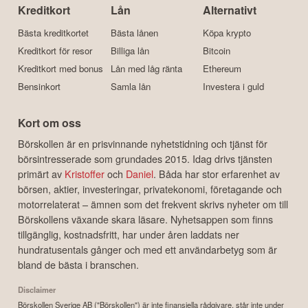
Kreditkort
Lån
Alternativt
Bästa kreditkortet
Bästa lånen
Köpa krypto
Kreditkort för resor
Billiga lån
Bitcoin
Kreditkort med bonus
Lån med låg ränta
Ethereum
Bensinkort
Samla lån
Investera i guld
Kort om oss
Börskollen är en prisvinnande nyhetstidning och tjänst för
börsintresserade som grundades 2015. Idag drivs tjänsten
primärt av
Kristoffer
och
Daniel
. Båda har stor erfarenhet av
börsen, aktier, investeringar, privatekonomi, företagande och
motorrelaterat – ämnen som det frekvent skrivs nyheter om till
Börskollens växande skara läsare. Nyhetsappen som finns
tillgänglig, kostnadsfritt, har under åren laddats ner
hundratusentals gånger och med ett användarbetyg som är
bland de bästa i branschen.
Disclaimer
Börskollen Sverige AB ("Börskollen") är inte finansiella rådgivare, står inte under