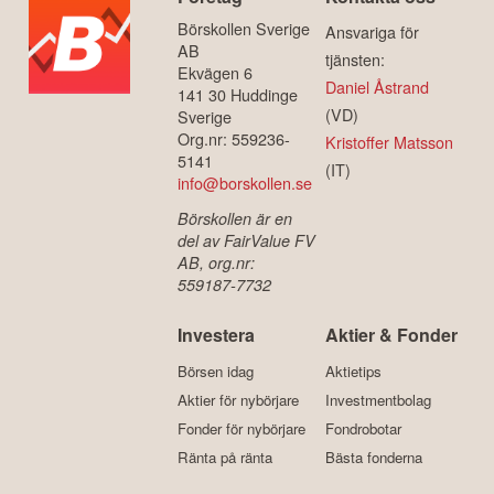
Börskollen Sverige
Ansvariga för
AB
tjänsten:
Ekvägen 6
Daniel Åstrand
141 30 Huddinge
(VD)
Sverige
Org.nr: 559236-
Kristoffer Matsson
5141
(IT)
info@borskollen.se
Börskollen är en
del av FairValue FV
AB, org.nr:
559187-7732
Investera
Aktier & Fonder
Börsen idag
Aktietips
Aktier för nybörjare
Investmentbolag
Fonder för nybörjare
Fondrobotar
Ränta på ränta
Bästa fonderna