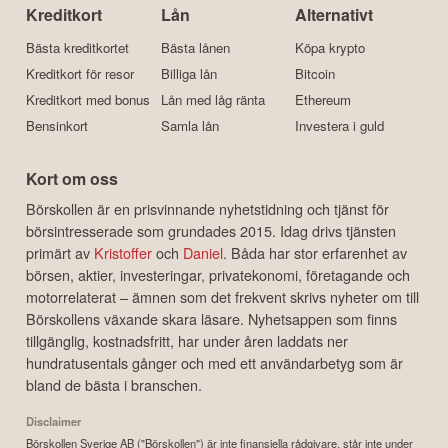
Kreditkort
Lån
Alternativt
Bästa kreditkortet
Bästa lånen
Köpa krypto
Kreditkort för resor
Billiga lån
Bitcoin
Kreditkort med bonus
Lån med låg ränta
Ethereum
Bensinkort
Samla lån
Investera i guld
Kort om oss
Börskollen är en prisvinnande nyhetstidning och tjänst för
börsintresserade som grundades 2015. Idag drivs tjänsten
primärt av
Kristoffer
och
Daniel
. Båda har stor erfarenhet av
börsen, aktier, investeringar, privatekonomi, företagande och
motorrelaterat – ämnen som det frekvent skrivs nyheter om till
Börskollens växande skara läsare. Nyhetsappen som finns
tillgänglig, kostnadsfritt, har under åren laddats ner
hundratusentals gånger och med ett användarbetyg som är
bland de bästa i branschen.
Disclaimer
Börskollen Sverige AB ("Börskollen") är inte finansiella rådgivare, står inte under