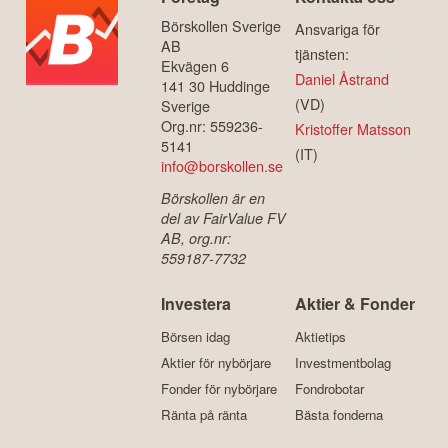
Börskollen Sverige
Ansvariga för
AB
tjänsten:
Ekvägen 6
Daniel Åstrand
141 30 Huddinge
(VD)
Sverige
Org.nr: 559236-
Kristoffer Matsson
5141
(IT)
info@borskollen.se
Börskollen är en
del av FairValue FV
AB, org.nr:
559187-7732
Investera
Aktier & Fonder
Börsen idag
Aktietips
Aktier för nybörjare
Investmentbolag
Fonder för nybörjare
Fondrobotar
Ränta på ränta
Bästa fonderna