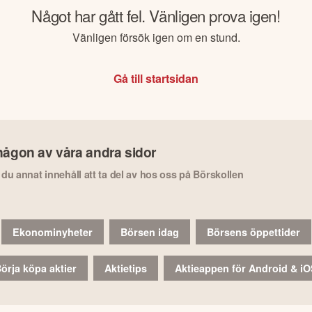
Något har gått fel. Vänligen prova igen!
Vänligen försök igen om en stund.
Gå till startsidan
någon av våra andra sidor
r du annat innehåll att ta del av hos oss på Börskollen
Ekonominyheter
Börsen idag
Börsens öppettider
örja köpa aktier
Aktietips
Aktieappen för Android & i