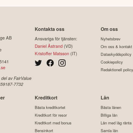
Kontakta oss
Om oss
ige AB
Ansvariga för tjänsten:
Nyhetsbrev
Daniel Åstrand
(VD)
Om oss & kontakt
e
Kristoffer Matsson
(IT)
Dataskyddspolicy
-5141
Cookiepolicy
.se
Redaktionell polic
 del av FairValue
 559187-7732
er
Kreditkort
Lån
Bästa kreditkortet
Bästa lånen
Kreditkort för resor
Billiga lån
Kreditkort med bonus
Lån med låg ränta
Bensinkort
Samla lån