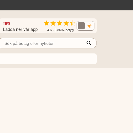
TIPS
Ladda ner vår app
4.6 • 5 860+ betyg