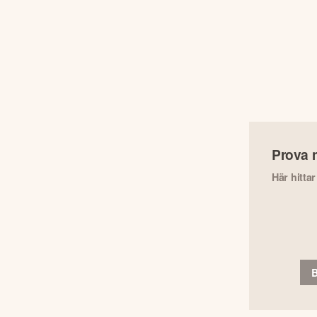
Prova 
Här hitta
B