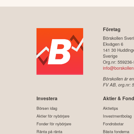
Företag
Börskollen Sver
Ekvägen 6
141 30 Hudding
Sverige
Org.nr: 559236
info@borskollen
Börskollen är en
FV AB, org.nr:
Investera
Aktier & Fond
Börsen idag
Aktietips
Aktier för nybörjare
Investmentbolag
Fonder för nybörjare
Fondrobotar
Ränta på ränta
Bästa fonderna