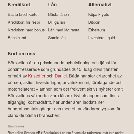
Kreditkort
Lån
Alternativt
Bästa kreditkortet
Bästa lånen
Köpa krypto
Kreditkort för resor
Billiga lån
Bitcoin
Kreditkort med bonus
Lån med låg ränta
Ethereum
Bensinkort
Samla lån
Investera i guld
Kort om oss
Börskollen är en prisvinnande nyhetstidning och tjänst för
börsintresserade som grundades 2015. Idag drivs tjänsten
primärt av
Kristoffer
och
Daniel
. Båda har stor erfarenhet av
börsen, aktier, investeringar, privatekonomi, företagande och
motorrelaterat – ämnen som det frekvent skrivs nyheter om till
Börskollens växande skara läsare. Nyhetsappen som finns
tillgänglig, kostnadsfritt, har under åren laddats ner
hundratusentals gånger och med ett användarbetyg som är
bland de bästa i branschen.
Disclaimer
Börskollen Sverige AB ("Börskollen") är inte finansiella rådgivare, står inte under