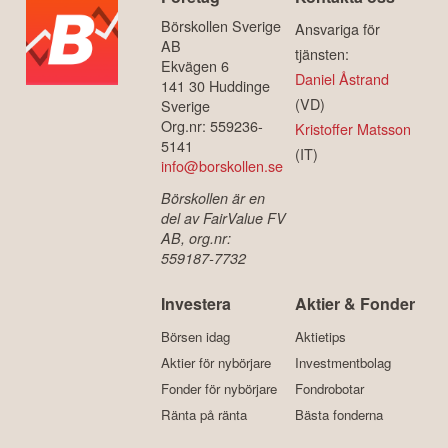
Börskollen Sverige
Ansvariga för
AB
tjänsten:
Ekvägen 6
Daniel Åstrand
141 30 Huddinge
(VD)
Sverige
Org.nr: 559236-
Kristoffer Matsson
5141
(IT)
info@borskollen.se
Börskollen är en
del av FairValue FV
AB, org.nr:
559187-7732
Investera
Aktier & Fonder
Börsen idag
Aktietips
Aktier för nybörjare
Investmentbolag
Fonder för nybörjare
Fondrobotar
Ränta på ränta
Bästa fonderna