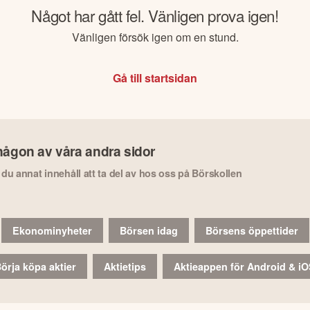
Något har gått fel. Vänligen prova igen!
Vänligen försök igen om en stund.
Gå till startsidan
någon av våra andra sidor
r du annat innehåll att ta del av hos oss på Börskollen
Ekonominyheter
Börsen idag
Börsens öppettider
örja köpa aktier
Aktietips
Aktieappen för Android & i