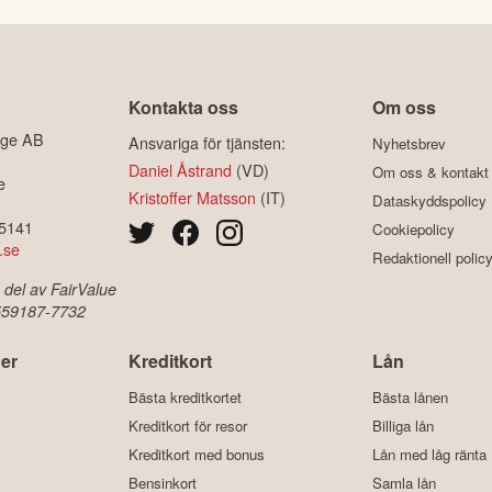
Kontakta oss
Om oss
ige AB
Ansvariga för tjänsten:
Nyhetsbrev
Daniel Åstrand
(VD)
Om oss & kontakt
e
Kristoffer Matsson
(IT)
Dataskyddspolicy
-5141
Cookiepolicy
.se
Redaktionell polic
 del av FairValue
 559187-7732
er
Kreditkort
Lån
Bästa kreditkortet
Bästa lånen
Kreditkort för resor
Billiga lån
Kreditkort med bonus
Lån med låg ränta
Bensinkort
Samla lån