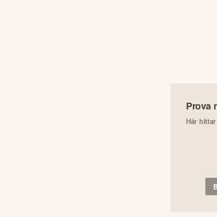
Prova 
Här hitta
B