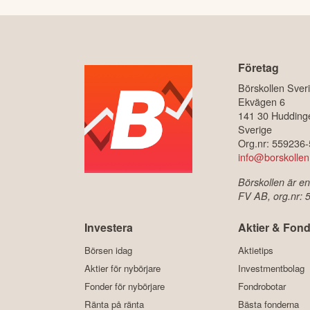
Företag
Börskollen Sver
Ekvägen 6
141 30 Hudding
Sverige
Org.nr: 559236
info@borskollen
Börskollen är en
FV AB, org.nr:
Investera
Aktier & Fond
Börsen idag
Aktietips
Aktier för nybörjare
Investmentbolag
Fonder för nybörjare
Fondrobotar
Ränta på ränta
Bästa fonderna