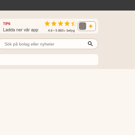
TIPS
Ladda ner vår app
4.6 • 5 860+ betyg