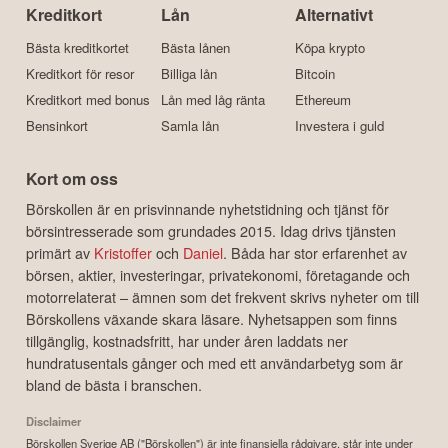
Kreditkort
Lån
Alternativt
Bästa kreditkortet
Bästa lånen
Köpa krypto
Kreditkort för resor
Billiga lån
Bitcoin
Kreditkort med bonus
Lån med låg ränta
Ethereum
Bensinkort
Samla lån
Investera i guld
Kort om oss
Börskollen är en prisvinnande nyhetstidning och tjänst för
börsintresserade som grundades 2015. Idag drivs tjänsten
primärt av
Kristoffer
och
Daniel
. Båda har stor erfarenhet av
börsen, aktier, investeringar, privatekonomi, företagande och
motorrelaterat – ämnen som det frekvent skrivs nyheter om till
Börskollens växande skara läsare. Nyhetsappen som finns
tillgänglig, kostnadsfritt, har under åren laddats ner
hundratusentals gånger och med ett användarbetyg som är
bland de bästa i branschen.
Disclaimer
Börskollen Sverige AB ("Börskollen") är inte finansiella rådgivare, står inte under