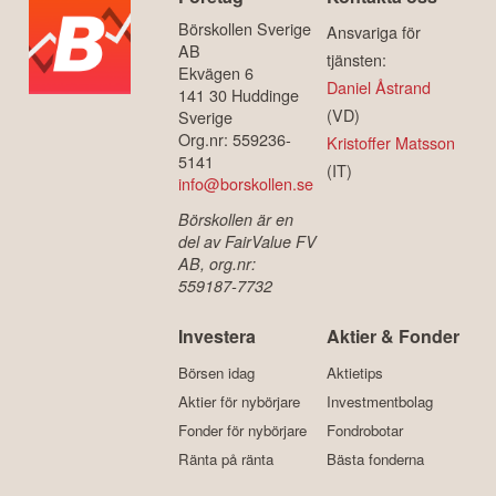
Börskollen Sverige
Ansvariga för
AB
tjänsten:
Ekvägen 6
Daniel Åstrand
141 30 Huddinge
(VD)
Sverige
Org.nr: 559236-
Kristoffer Matsson
5141
(IT)
info@borskollen.se
Börskollen är en
del av FairValue FV
AB, org.nr:
559187-7732
Investera
Aktier & Fonder
Börsen idag
Aktietips
Aktier för nybörjare
Investmentbolag
Fonder för nybörjare
Fondrobotar
Ränta på ränta
Bästa fonderna