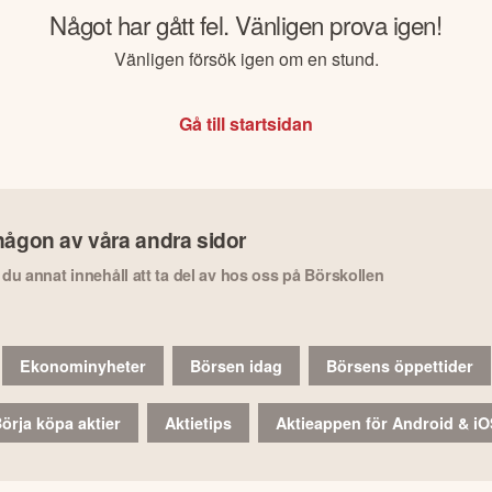
Något har gått fel. Vänligen prova igen!
Vänligen försök igen om en stund.
Gå till startsidan
någon av våra andra sidor
r du annat innehåll att ta del av hos oss på Börskollen
Ekonominyheter
Börsen idag
Börsens öppettider
örja köpa aktier
Aktietips
Aktieappen för Android & i