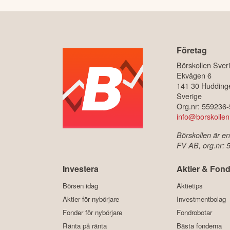
Företag
Börskollen Sver
Ekvägen 6
141 30 Hudding
Sverige
Org.nr: 559236
info@borskollen
Börskollen är en
FV AB, org.nr:
Investera
Aktier & Fond
Börsen idag
Aktietips
Aktier för nybörjare
Investmentbolag
Fonder för nybörjare
Fondrobotar
Ränta på ränta
Bästa fonderna