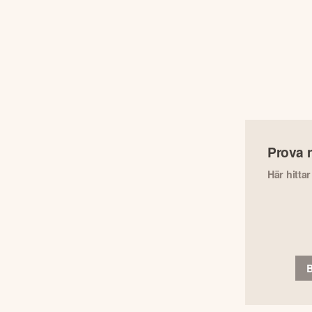
Prova 
Här hitta
B