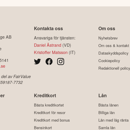
Kontakta oss
Om oss
ige AB
Ansvariga för tjänsten:
Nyhetsbrev
Daniel Åstrand
(VD)
Om oss & kontakt
e
Kristoffer Matsson
(IT)
Dataskyddspolicy
-5141
Cookiepolicy
.se
Redaktionell polic
 del av FairValue
 559187-7732
er
Kreditkort
Lån
Bästa kreditkortet
Bästa lånen
Kreditkort för resor
Billiga lån
Kreditkort med bonus
Lån med låg ränta
Bensinkort
Samla lån