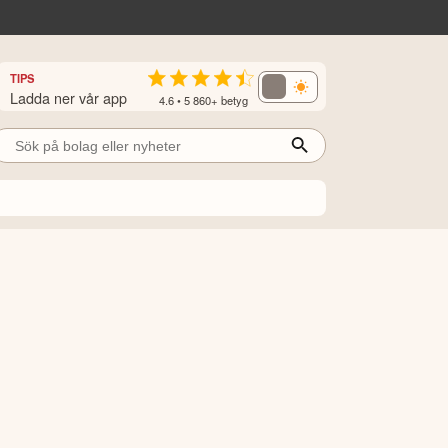
TIPS
Ladda ner vår app
4.6 • 5 860+ betyg