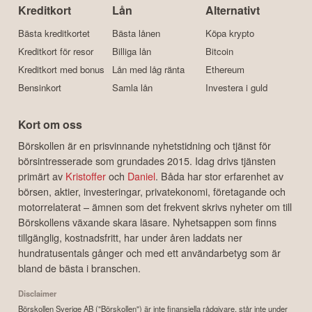
Kreditkort
Lån
Alternativt
Bästa kreditkortet
Bästa lånen
Köpa krypto
Kreditkort för resor
Billiga lån
Bitcoin
Kreditkort med bonus
Lån med låg ränta
Ethereum
Bensinkort
Samla lån
Investera i guld
Kort om oss
Börskollen är en prisvinnande nyhetstidning och tjänst för
börsintresserade som grundades 2015. Idag drivs tjänsten
primärt av
Kristoffer
och
Daniel
. Båda har stor erfarenhet av
börsen, aktier, investeringar, privatekonomi, företagande och
motorrelaterat – ämnen som det frekvent skrivs nyheter om till
Börskollens växande skara läsare. Nyhetsappen som finns
tillgänglig, kostnadsfritt, har under åren laddats ner
hundratusentals gånger och med ett användarbetyg som är
bland de bästa i branschen.
Disclaimer
Börskollen Sverige AB ("Börskollen") är inte finansiella rådgivare, står inte under