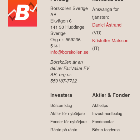
Börskollen Sverige
Ansvariga för
AB
tjänsten:
Ekvägen 6
Daniel Åstrand
141 30 Huddinge
(VD)
Sverige
Org.nr: 559236-
Kristoffer Matsson
5141
(IT)
info@borskollen.se
Börskollen är en
del av FairValue FV
AB, org.nr:
559187-7732
Investera
Aktier & Fonder
Börsen idag
Aktietips
Aktier för nybörjare
Investmentbolag
Fonder för nybörjare
Fondrobotar
Ränta på ränta
Bästa fonderna