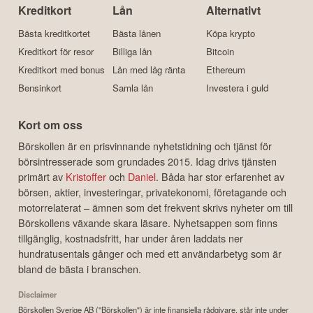
Kreditkort
Lån
Alternativt
Bästa kreditkortet
Bästa lånen
Köpa krypto
Kreditkort för resor
Billiga lån
Bitcoin
Kreditkort med bonus
Lån med låg ränta
Ethereum
Bensinkort
Samla lån
Investera i guld
Kort om oss
Börskollen är en prisvinnande nyhetstidning och tjänst för
börsintresserade som grundades 2015. Idag drivs tjänsten
primärt av
Kristoffer
och
Daniel
. Båda har stor erfarenhet av
börsen, aktier, investeringar, privatekonomi, företagande och
motorrelaterat – ämnen som det frekvent skrivs nyheter om till
Börskollens växande skara läsare. Nyhetsappen som finns
tillgänglig, kostnadsfritt, har under åren laddats ner
hundratusentals gånger och med ett användarbetyg som är
bland de bästa i branschen.
Disclaimer
Börskollen Sverige AB ("Börskollen") är inte finansiella rådgivare, står inte under