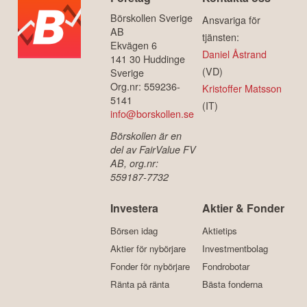
Börskollen Sverige
Ansvariga för
AB
tjänsten:
Ekvägen 6
Daniel Åstrand
141 30 Huddinge
(VD)
Sverige
Org.nr: 559236-
Kristoffer Matsson
5141
(IT)
info@borskollen.se
Börskollen är en
del av FairValue FV
AB, org.nr:
559187-7732
Investera
Aktier & Fonder
Börsen idag
Aktietips
Aktier för nybörjare
Investmentbolag
Fonder för nybörjare
Fondrobotar
Ränta på ränta
Bästa fonderna