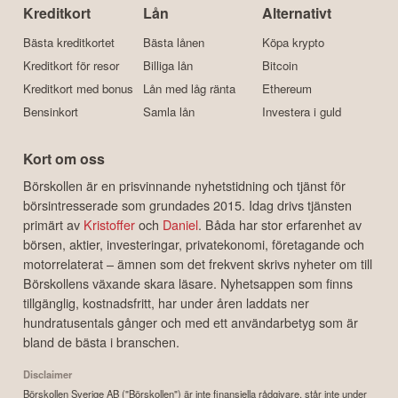
Kreditkort
Lån
Alternativt
Bästa kreditkortet
Bästa lånen
Köpa krypto
Kreditkort för resor
Billiga lån
Bitcoin
Kreditkort med bonus
Lån med låg ränta
Ethereum
Bensinkort
Samla lån
Investera i guld
Kort om oss
Börskollen är en prisvinnande nyhetstidning och tjänst för
börsintresserade som grundades 2015. Idag drivs tjänsten
primärt av
Kristoffer
och
Daniel
. Båda har stor erfarenhet av
börsen, aktier, investeringar, privatekonomi, företagande och
motorrelaterat – ämnen som det frekvent skrivs nyheter om till
Börskollens växande skara läsare. Nyhetsappen som finns
tillgänglig, kostnadsfritt, har under åren laddats ner
hundratusentals gånger och med ett användarbetyg som är
bland de bästa i branschen.
Disclaimer
Börskollen Sverige AB ("Börskollen") är inte finansiella rådgivare, står inte under