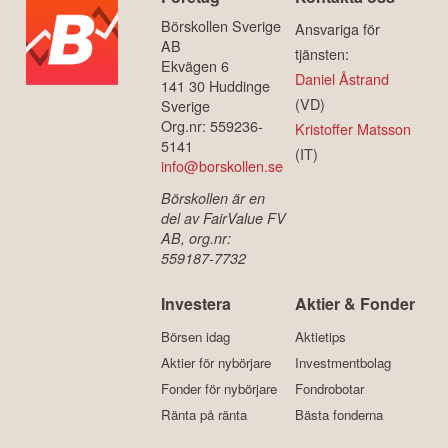
Börskollen Sverige
Ansvariga för
AB
tjänsten:
Ekvägen 6
Daniel Åstrand
141 30 Huddinge
(VD)
Sverige
Org.nr: 559236-
Kristoffer Matsson
5141
(IT)
info@borskollen.se
Börskollen är en
del av FairValue FV
AB, org.nr:
559187-7732
Investera
Aktier & Fonder
Börsen idag
Aktietips
Aktier för nybörjare
Investmentbolag
Fonder för nybörjare
Fondrobotar
Ränta på ränta
Bästa fonderna