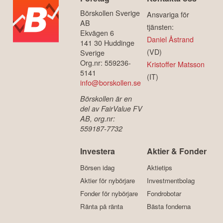
Börskollen Sverige
Ansvariga för
AB
tjänsten:
Ekvägen 6
Daniel Åstrand
141 30 Huddinge
(VD)
Sverige
Org.nr: 559236-
Kristoffer Matsson
5141
(IT)
info@borskollen.se
Börskollen är en
del av FairValue FV
AB, org.nr:
559187-7732
Investera
Aktier & Fonder
Börsen idag
Aktietips
Aktier för nybörjare
Investmentbolag
Fonder för nybörjare
Fondrobotar
Ränta på ränta
Bästa fonderna