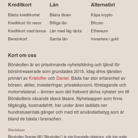
Kreditkort
Lån
Alternativt
Bästa kreditkortet
Bästa lånen
Köpa krypto
Kreditkort för resor
Billiga lån
Bitcoin
Kreditkort med bonus
Lån med låg ränta
Ethereum
Bensinkort
Samla lån
Investera i guld
Kort om oss
Börskollen är en prisvinnande nyhetstidning och tjänst för
börsintresserade som grundades 2015. Idag drivs tjänsten
primärt av
Kristoffer
och
Daniel
. Båda har stor erfarenhet av
börsen, aktier, investeringar, privatekonomi, företagande och
motorrelaterat – ämnen som det frekvent skrivs nyheter om till
Börskollens växande skara läsare. Nyhetsappen som finns
tillgänglig, kostnadsfritt, har under åren laddats ner
hundratusentals gånger och med ett användarbetyg som är
bland de bästa i branschen.
Disclaimer
Börskollen Sverige AB ("Börskollen") är inte finansiella rådgivare, står inte under