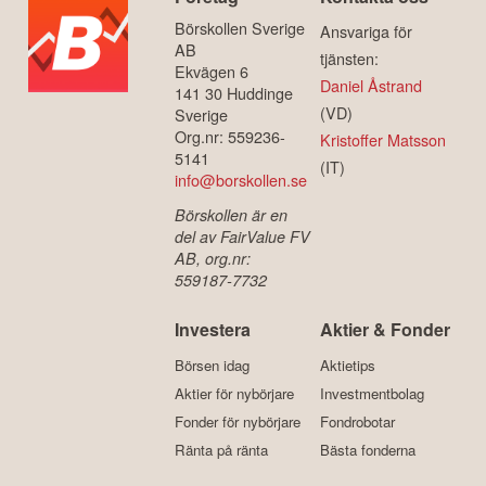
Börskollen Sverige
Ansvariga för
AB
tjänsten:
Ekvägen 6
Daniel Åstrand
141 30 Huddinge
(VD)
Sverige
Org.nr: 559236-
Kristoffer Matsson
5141
(IT)
info@borskollen.se
Börskollen är en
del av FairValue FV
AB, org.nr:
559187-7732
Investera
Aktier & Fonder
Börsen idag
Aktietips
Aktier för nybörjare
Investmentbolag
Fonder för nybörjare
Fondrobotar
Ränta på ränta
Bästa fonderna