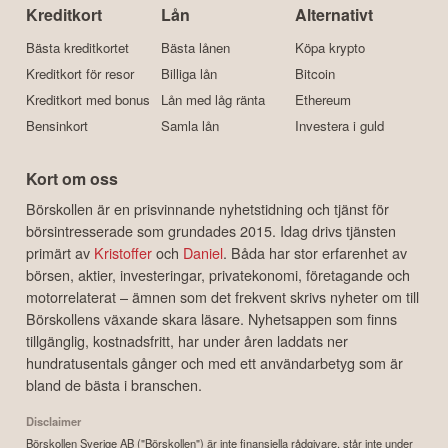
Kreditkort
Lån
Alternativt
Bästa kreditkortet
Bästa lånen
Köpa krypto
Kreditkort för resor
Billiga lån
Bitcoin
Kreditkort med bonus
Lån med låg ränta
Ethereum
Bensinkort
Samla lån
Investera i guld
Kort om oss
Börskollen är en prisvinnande nyhetstidning och tjänst för
börsintresserade som grundades 2015. Idag drivs tjänsten
primärt av
Kristoffer
och
Daniel
. Båda har stor erfarenhet av
börsen, aktier, investeringar, privatekonomi, företagande och
motorrelaterat – ämnen som det frekvent skrivs nyheter om till
Börskollens växande skara läsare. Nyhetsappen som finns
tillgänglig, kostnadsfritt, har under åren laddats ner
hundratusentals gånger och med ett användarbetyg som är
bland de bästa i branschen.
Disclaimer
Börskollen Sverige AB ("Börskollen") är inte finansiella rådgivare, står inte under