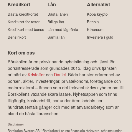
Kreditkort
Lån
Alternativt
Bästa kreditkortet
Bästa lånen
Köpa krypto
Kreditkort för resor
Billiga lån
Bitcoin
Kreditkort med bonus
Lån med låg ränta
Ethereum
Bensinkort
Samla lån
Investera i guld
Kort om oss
Börskollen är en prisvinnande nyhetstidning och tjänst för
börsintresserade som grundades 2015. Idag drivs tjänsten
primärt av
Kristoffer
och
Daniel
. Båda har stor erfarenhet av
börsen, aktier, investeringar, privatekonomi, företagande och
motorrelaterat – ämnen som det frekvent skrivs nyheter om till
Börskollens växande skara läsare. Nyhetsappen som finns
tillgänglig, kostnadsfritt, har under åren laddats ner
hundratusentals gånger och med ett användarbetyg som är
bland de bästa i branschen.
Disclaimer
Börskollen Sverige AB ("Börskollen") är inte finansiella rådgivare, står inte under