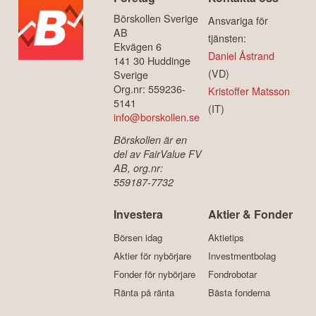
Börskollen Sverige
Ansvariga för
AB
tjänsten:
Ekvägen 6
Daniel Åstrand
141 30 Huddinge
(VD)
Sverige
Org.nr: 559236-
Kristoffer Matsson
5141
(IT)
info@borskollen.se
Börskollen är en
del av FairValue FV
AB, org.nr:
559187-7732
Investera
Aktier & Fonder
Börsen idag
Aktietips
Aktier för nybörjare
Investmentbolag
Fonder för nybörjare
Fondrobotar
Ränta på ränta
Bästa fonderna