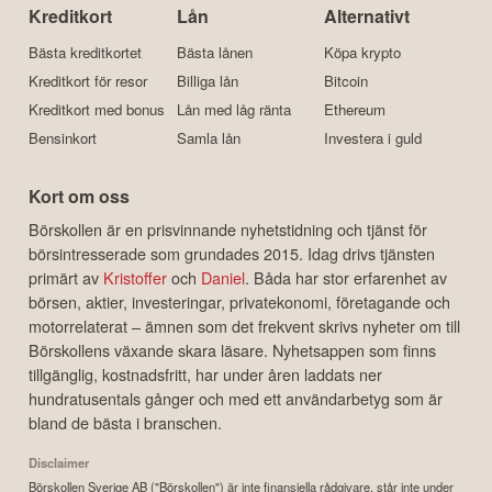
Kreditkort
Lån
Alternativt
Bästa kreditkortet
Bästa lånen
Köpa krypto
Kreditkort för resor
Billiga lån
Bitcoin
Kreditkort med bonus
Lån med låg ränta
Ethereum
Bensinkort
Samla lån
Investera i guld
Kort om oss
Börskollen är en prisvinnande nyhetstidning och tjänst för
börsintresserade som grundades 2015. Idag drivs tjänsten
primärt av
Kristoffer
och
Daniel
. Båda har stor erfarenhet av
börsen, aktier, investeringar, privatekonomi, företagande och
motorrelaterat – ämnen som det frekvent skrivs nyheter om till
Börskollens växande skara läsare. Nyhetsappen som finns
tillgänglig, kostnadsfritt, har under åren laddats ner
hundratusentals gånger och med ett användarbetyg som är
bland de bästa i branschen.
Disclaimer
Börskollen Sverige AB ("Börskollen") är inte finansiella rådgivare, står inte under