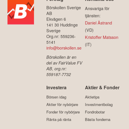
Börskollen Sverige
Ansvariga för
AB
tjänsten:
Ekvägen 6
Daniel Åstrand
141 30 Huddinge
(VD)
Sverige
Org.nr: 559236-
Kristoffer Matsson
5141
(IT)
info@borskollen.se
Börskollen är en
del av FairValue FV
AB, org.nr:
559187-7732
Investera
Aktier & Fonder
Börsen idag
Aktietips
Aktier för nybörjare
Investmentbolag
Fonder för nybörjare
Fondrobotar
Ränta på ränta
Bästa fonderna