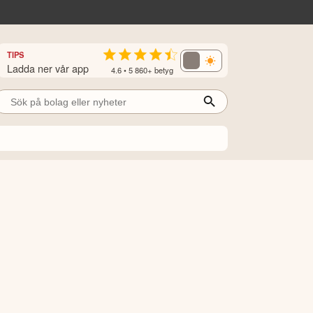
TIPS
Ladda ner vår app
4.6 • 5 860+ betyg