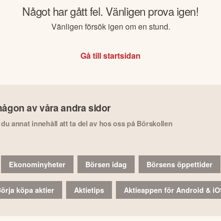
Något har gått fel. Vänligen prova igen!
Vänligen försök igen om en stund.
Gå till startsidan
någon av våra andra sidor
r du annat innehåll att ta del av hos oss på Börskollen
Ekonominyheter
Börsen idag
Börsens öppettider
örja köpa aktier
Aktietips
Aktieappen för Android & i