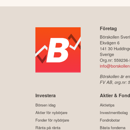
Företag
Börskollen Sver
Ekvägen 6
141 30 Hudding
Sverige
Org.nr: 559236
info@borskollen
Börskollen är en
FV AB, org.nr:
Investera
Aktier & Fond
Börsen idag
Aktietips
Aktier för nybörjare
Investmentbolag
Fonder för nybörjare
Fondrobotar
Ränta på ränta
Bästa fonderna