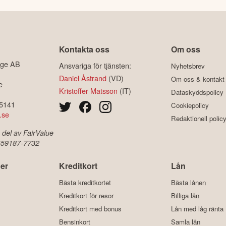
Kontakta oss
Om oss
ige AB
Ansvariga för tjänsten:
Nyhetsbrev
Daniel Åstrand
(VD)
Om oss & kontakt
e
Kristoffer Matsson
(IT)
Dataskyddspolicy
-5141
Cookiepolicy
.se
Redaktionell polic
 del av FairValue
 559187-7732
er
Kreditkort
Lån
Bästa kreditkortet
Bästa lånen
Kreditkort för resor
Billiga lån
Kreditkort med bonus
Lån med låg ränta
Bensinkort
Samla lån