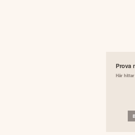
Prova 
Här hitta
B