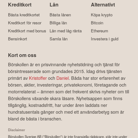
Kreditkort
Lån
Alternativt
Bästa kreditkortet
Bästa lånen
Köpa krypto
Kreditkort för resor
Billiga lån
Bitcoin
Kreditkort med bonus
Lån med låg ränta
Ethereum
Bensinkort
Samla lån
Investera i guld
Kort om oss
Börskollen är en prisvinnande nyhetstidning och tjänst för
börsintresserade som grundades 2015. Idag drivs tjänsten
primärt av
Kristoffer
och
Daniel
. Båda har stor erfarenhet av
börsen, aktier, investeringar, privatekonomi, företagande och
motorrelaterat – ämnen som det frekvent skrivs nyheter om till
Börskollens växande skara läsare. Nyhetsappen som finns
tillgänglig, kostnadsfritt, har under åren laddats ner
hundratusentals gånger och med ett användarbetyg som är
bland de bästa i branschen.
Disclaimer
Börskollen Sverige AB ("Börskollen") är inte finansiella rådgivare, står inte under