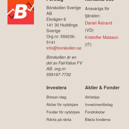
Börskollen Sverige
Ansvariga för
AB
tjänsten:
Ekvägen 6
Daniel Åstrand
141 30 Huddinge
(VD)
Sverige
Org.nr: 559236-
Kristoffer Matsson
5141
(IT)
info@borskollen.se
Börskollen är en
del av FairValue FV
AB, org.nr:
559187-7732
Investera
Aktier & Fonder
Börsen idag
Aktietips
Aktier för nybörjare
Investmentbolag
Fonder för nybörjare
Fondrobotar
Ränta på ränta
Bästa fonderna