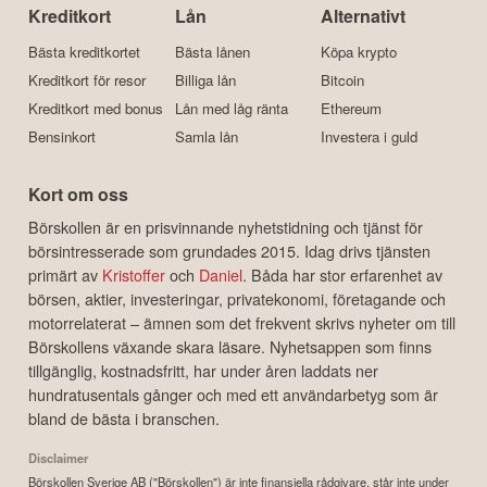
Kreditkort
Lån
Alternativt
Bästa kreditkortet
Bästa lånen
Köpa krypto
Kreditkort för resor
Billiga lån
Bitcoin
Kreditkort med bonus
Lån med låg ränta
Ethereum
Bensinkort
Samla lån
Investera i guld
Kort om oss
Börskollen är en prisvinnande nyhetstidning och tjänst för
börsintresserade som grundades 2015. Idag drivs tjänsten
primärt av
Kristoffer
och
Daniel
. Båda har stor erfarenhet av
börsen, aktier, investeringar, privatekonomi, företagande och
motorrelaterat – ämnen som det frekvent skrivs nyheter om till
Börskollens växande skara läsare. Nyhetsappen som finns
tillgänglig, kostnadsfritt, har under åren laddats ner
hundratusentals gånger och med ett användarbetyg som är
bland de bästa i branschen.
Disclaimer
Börskollen Sverige AB ("Börskollen") är inte finansiella rådgivare, står inte under