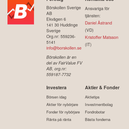
Börskollen Sverige
Ansvariga för
AB
tjänsten:
Ekvägen 6
Daniel Åstrand
141 30 Huddinge
(VD)
Sverige
Org.nr: 559236-
Kristoffer Matsson
5141
(IT)
info@borskollen.se
Börskollen är en
del av FairValue FV
AB, org.nr:
559187-7732
Investera
Aktier & Fonder
Börsen idag
Aktietips
Aktier för nybörjare
Investmentbolag
Fonder för nybörjare
Fondrobotar
Ränta på ränta
Bästa fonderna