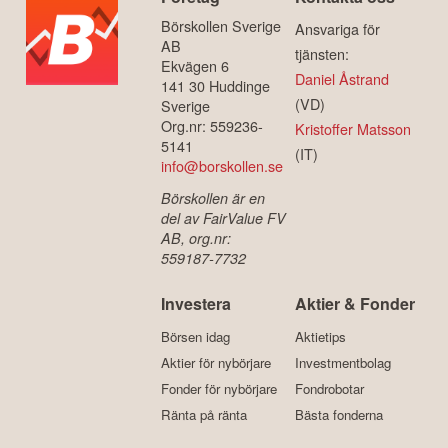
Börskollen Sverige
Ansvariga för
AB
tjänsten:
Ekvägen 6
Daniel Åstrand
141 30 Huddinge
(VD)
Sverige
Org.nr: 559236-
Kristoffer Matsson
5141
(IT)
info@borskollen.se
Börskollen är en
del av FairValue FV
AB, org.nr:
559187-7732
Investera
Aktier & Fonder
Börsen idag
Aktietips
Aktier för nybörjare
Investmentbolag
Fonder för nybörjare
Fondrobotar
Ränta på ränta
Bästa fonderna