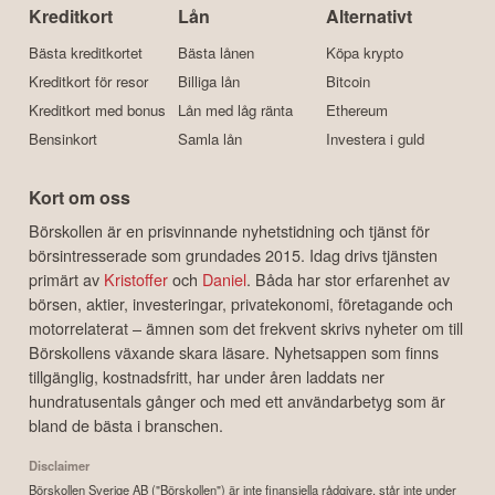
Kreditkort
Lån
Alternativt
Bästa kreditkortet
Bästa lånen
Köpa krypto
Kreditkort för resor
Billiga lån
Bitcoin
Kreditkort med bonus
Lån med låg ränta
Ethereum
Bensinkort
Samla lån
Investera i guld
Kort om oss
Börskollen är en prisvinnande nyhetstidning och tjänst för
börsintresserade som grundades 2015. Idag drivs tjänsten
primärt av
Kristoffer
och
Daniel
. Båda har stor erfarenhet av
börsen, aktier, investeringar, privatekonomi, företagande och
motorrelaterat – ämnen som det frekvent skrivs nyheter om till
Börskollens växande skara läsare. Nyhetsappen som finns
tillgänglig, kostnadsfritt, har under åren laddats ner
hundratusentals gånger och med ett användarbetyg som är
bland de bästa i branschen.
Disclaimer
Börskollen Sverige AB ("Börskollen") är inte finansiella rådgivare, står inte under